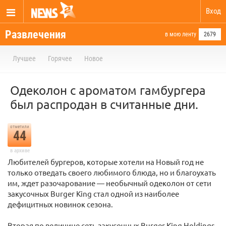
Вход
Развлечения
в мою ленту
2679
Лучшее
Горячее
Новое
Одеколон с ароматом гамбургера
был распродан в считанные дни.
отметили
44
в архиве
Любителей бургеров, которые хотели на Новый год не
только отведать своего любимого блюда, но и благоухать
им, ждет разочарование — необычный одеколон от сети
закусочных Burger King стал одной из наиболее
дефицитных новинок сезона.
Вторая по величине сеть закусочных Burger King Holdings