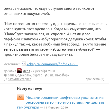
Бежаран сказал, что ему поступает много звонков от
отчаявшихся покупателей.
"Нам позвонил по телефону один парень… он очень, очень
хотел купить этот одеколон. Когда мы ему ответили, что
"Flame" уже закончился, он спросил: А нет ли у вас
парфюма с запахом чизбургера? Моя девушка хочет, чтобы
я пахнул так же, как ее любимый бутерброд. Так что же мне
теперь размазать по себе чизбургер или гамбургер?", —
процитировал Бежаран тираду клиента.
Источник:
k2kapital.com/news/fin/517429....
Добавил
kredit
27 Декабря 2008
запах
,
одеколон
,
бургер
Сша
,
Нью-Йорк
5 комментариев
проблема (3)
На эту же тему:
Медалированный шеф-повар уволился из
56
ресторана за то, что его заставляли делать
гамбургеры
— 11 Февраля 2010