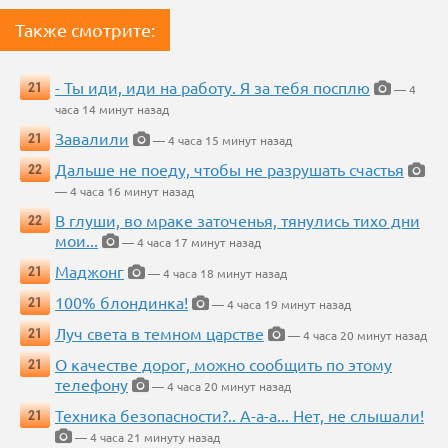
Также смотрите:
- Ты иди, иди на работу. Я за тебя посплю
21
— 4
часа 14 минут назад
Завалили
21
— 4 часа 15 минут назад
Дальше не поеду, чтобы не разрушать счастья
22
— 4 часа 16 минут назад
В глуши, во мраке заточенья, тянулись тихо дни
22
мои...
— 4 часа 17 минут назад
Маджонг
21
— 4 часа 18 минут назад
100% блондинка!
21
— 4 часа 19 минут назад
Луч света в темном царстве
21
— 4 часа 20 минут назад
О качестве дорог, можно сообщить по этому
21
телефону
— 4 часа 20 минут назад
Техника безопасности?.. А-а-а... Нет, не слышали!
21
— 4 часа 21 минуту назад