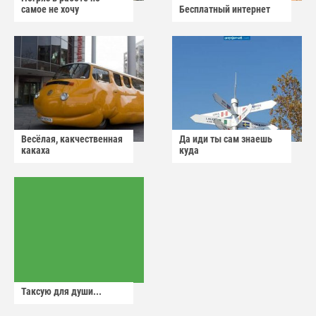
самое не хочу
Бесплатный интернет
Весёлая, какчественная
Да иди ты сам знаешь
какаха
куда
Таксую для души...