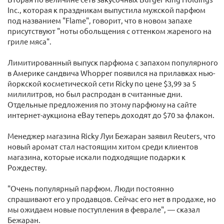
Inc., которая к праздникам выпустила мужской парфюм
под названием "Flame", говорит, что в новом запахе
присутствуют "ноты обольщения с оттенком жареного на
гриле мяса".
Лимитированный выпуск парфюма с запахом популярного
в Америке сандвича Whopper появился на прилавках нью-
йоркской косметической сети Ricky по цене $3,99 за 5
милилитров, но был распродан в считанные дни.
Отдельные предложения по этому парфюму на сайте
интернет-аукциона eBay теперь доходят до $70 за флакон.
Менеджер магазина Ricky Луи Бежаран заявил Reuters, что
новый аромат стал настоящим хитом среди клиентов
магазина, которые искали подходящие подарки к
Рождеству.
"Очень популярный парфюм. Люди постоянно
спрашивают его у продавцов. Сейчас его нет в продаже, но
мы ожидаем новые поступления в феврале", — сказал
Бежаран.