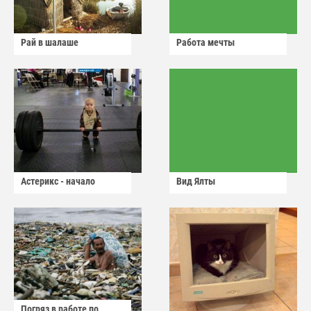
Рай в шалаше
Работа мечты
Астерикс - начало
Вид Ялты
Погряз в работе по