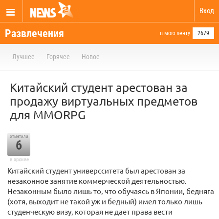
Вход
Развлечения
в мою ленту
2679
Лучшее
Горячее
Новое
Китайский студент арестован за
продажу виртуальных предметов
для MMORPG
отметили
6
в архиве
Китайский студент универсситета был арестован за
незаконное занятие коммерческой деятельностью.
Незаконным было лишь то, что обучаясь в Японии, бедняга
(хотя, выходит не такой уж и бедный) имел только лишь
студенческую визу, которая не дает права вести