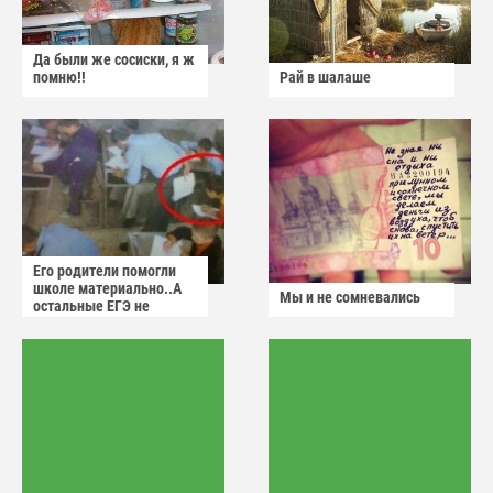
Да были же сосиски, я ж
помню!!
Рай в шалаше
Его родители помогли
школе материально..А
Мы и не сомневались
остальные ЕГЭ не
сдадут