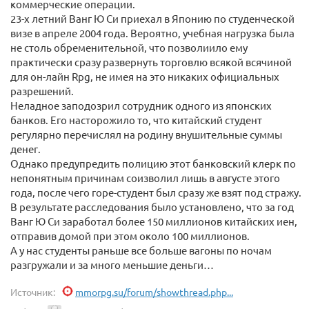
коммерческие операции.
23-х летний Ванг Ю Си приехал в Японию по студенческой
визе в апреле 2004 года. Вероятно, учебная нагрузка была
не столь обременительной, что позволиило ему
практически сразу развернуть торговлю всякой всячиной
для он-лайн Rpg, не имея на это никаких официальных
разрешений.
Неладное заподозрил сотрудник одного из японских
банков. Его насторожило то, что китайский студент
регулярно перечислял на родину внушительные суммы
денег.
Однако предупредить полицию этот банковский клерк по
непонятным причинам соизволил лишь в августе этого
года, после чего горе-студент был сразу же взят под стражу.
В результате расследования было установлено, что за год
Ванг Ю Си заработал более 150 миллионов китайских иен,
отправив домой при этом около 100 миллионов.
А у нас студенты раньше все больше вагоны по ночам
разгружали и за много меньшие деньги…
Источник:
mmorpg.su/forum/showthread.php...