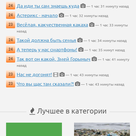
Да иди ты сам знаешь куда
24
— 1 час 31 минуту назад
Астерикс - начало
24
— 1 час 32 минуты назад
Весёлая, какчественная какаха
23
— 1 час 33 минуты
назад
Такой должна быть семья
24
— 1 час 34 минуты назад
А теперь у нас смартфоны!
24
— 1 час 35 минут назад
Так вот он какой, Змей Горыныч
24
— 1 час 41 минуту
назад
Нас не догонят!
23
— 1 час 43 минуты назад
Что вы щас там сказали?!
23
— 1 час 43 минуты назад
Лучшее в категории