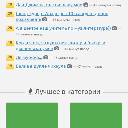
Дай Джим на счастье лапу мне
19
— 42 минуты назад
Город-курорт Анадырь +10 в августе добро
20
пожаловать
— 42 минуты назад
А в центре наш учитель по муз.литературе))
20
—
44 минуты назад
Когда я ем, я глух и нем, хитёр и быстр, и
18
дьявольски умён
— 45 минут назад
Ля мур-р-р...
20
— 46 минут назад
Белка в дупле чихнула
19
— 47 минут назад
Лучшее в категории