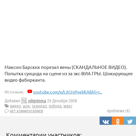
Максим Барских порезал вены (СКАНДАЛЬНОЕ ВИДЕО).
Попытка суицида на сцене из за экс-ВИА ГРЫ. Шокирующее
видео фабирканта.
Источник:
youtube.com/v/tJtUg9yekKA&hl=r...
Добавил
piligrimma
26 Декабря 2008
видео
,
шок
,
скандал
,
лобода
,
макс
нет комментариев
проблема (6)
Комментарии участников: