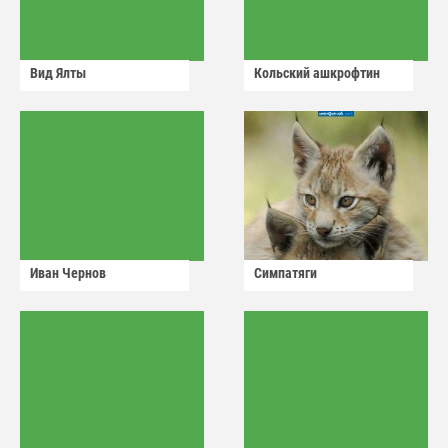
Вид Ялты
Кольский ашкрофтин
Иван Чернов
Симпатяги