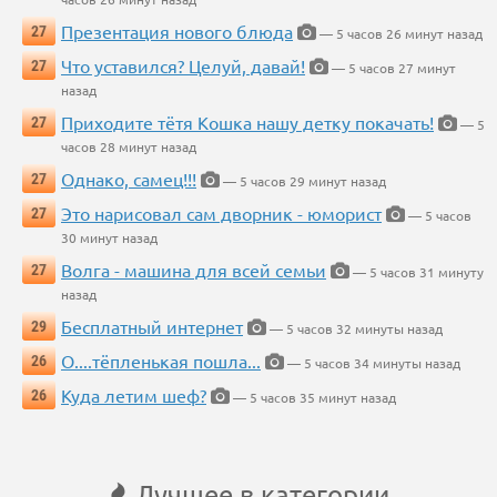
Презентация нового блюда
27
— 5 часов 26 минут назад
Что уставился? Целуй, давай!
27
— 5 часов 27 минут
назад
Приходите тётя Кошка нашу детку покачать!
27
— 5
часов 28 минут назад
Однако, самец!!!
27
— 5 часов 29 минут назад
Это нарисовал сам дворник - юморист
27
— 5 часов
30 минут назад
Волга - машина для всей семьи
27
— 5 часов 31 минуту
назад
Бесплатный интернет
29
— 5 часов 32 минуты назад
О....тёпленькая пошла...
26
— 5 часов 34 минуты назад
Куда летим шеф?
26
— 5 часов 35 минут назад
Лучшее в категории