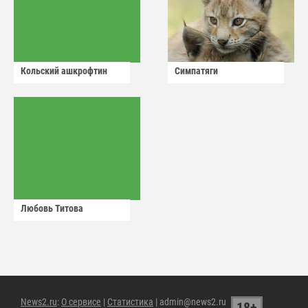
Кольский ашкрофтин
Симпатяги
Любовь Титова
News2.ru
:
О сервисе
|
Статистика
| admin@news2.ru
18+