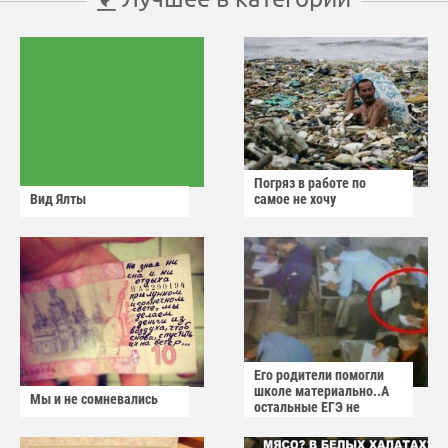
Погряз в работе по
Вид Ялты
самое не хочу
Его родители помогли
школе материально..А
Мы и не сомневались
остальные ЕГЭ не
сдадут