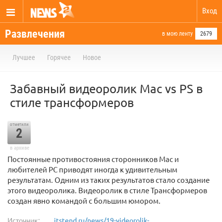
Вход
Развлечения
в мою ленту
2679
Лучшее
Горячее
Новое
Забавный видеоролик Mac vs PS в
стиле трансформеров
отметили
2
в архиве
Постоянные противостояния сторонников Mac и
любителей PC приводят иногда к удивительным
результатам. Одним из таких результатов стало создание
этого видеоролика. Видеоролик в стиле Трансформеров
создан явно командой с большим юмором.
Источник:
itstend.ru/news/19-videorolik-...