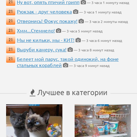
Ну вот, опять птичий грипп
21
— 3 часа 1 минуту назад
Рюкзак - друг человека
21
— 3 часа 1 минуту назад
Отвернись! Фокус покажу!
21
— 3 часа 2 минуты назад
Хмм...Стемнело!
21
— 3 часа 5 минут назад
Мы не кильки, мы - КИТ!
21
— 3 часа 6 минут назад
Выруби камеру, сука!
21
— 3 часа 8 минут назад
Белеет мой парус, такой одинокий, на фоне
21
стальных кораблей
— 3 часа 9 минут назад
Лучшее в категории