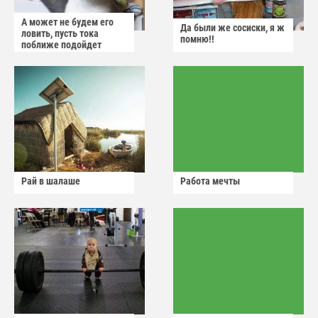
А может не будем его
Да были же сосиски, я ж
ловить, пусть тока
помню!!
поближе подойдет
Рай в шалаше
Работа мечты