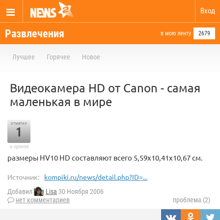
Вход
Развлечения
в мою ленту
2679
Лучшее
Горячее
Новое
Видеокамера HD от Canon - самая
маленькая в мире
отметил
1
в архиве
размеры HV10 HD составляют всего 5,59x10,41x10,67 см.
Источник:
kompiki.ru/news/detail.php?ID=...
Добавил
Lisa
30 Ноября 2006
нет комментариев
проблема (2)