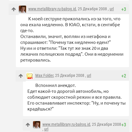
www.metallibrary.ru-balrog.id
, 25 Декабря 2008 ,
url
+3
К моей сеструхе прикопались из-за того, что
она ехала медленно. В ЮАО, кстати, в сентябре
где-то.
Останавили, значит, воплям из мегафона и
спрашивают: "Почему так медленно едем?"
Ну им и ответили: "Так тут же знак 20 и два
лежачих полицеских подряд". Они в недоумении
ретировались.
Max Folder
, 25 Декабря 2008 ,
url
+2
Вспомнил анекдот.
Едет какой-то дорогой автомобиль, но
соблюдает скоростной режим и все правила.
Его останавливает инспектор: "Ну, и почему ты
крадёшься?"
www.metallibrary.ru-balrog.id
, 25 Декабря 2008
+3
,
url