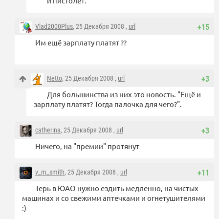
и пистолет.
Vlad2000Plus
, 25 Декабря 2008 ,
url
+15
Им ещё зарплату платят ??
Netto
, 25 Декабря 2008 ,
url
+3
Для большинства из них это новость. "Ещё и
зарплату платят? Тогда палочка для чего?".
catherina
, 25 Декабря 2008 ,
url
+3
Ничего, на "премии" протянут
v_m_smith
, 25 Декабря 2008 ,
url
+11
Терь в ЮАО нужно ездить медленно, на чистых
машинах и со свежими аптечками и огнетушителями
:)