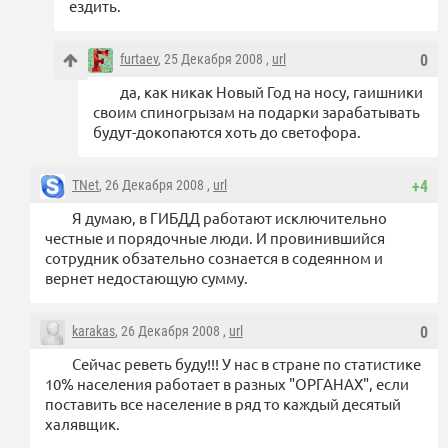
ездить.
furtaev
, 25 Декабря 2008 ,
url
0
да, как никак Новый Год на носу, гаишники
своим спиногрызам на подарки зарабатывать
будут-докопаются хоть до светофора.
TNet
, 26 Декабря 2008 ,
url
+4
Я думаю, в ГИБДД работают исключительно
честные и порядочные люди. И провинившийся
сотрудник обзательно сознается в содеянном и
вернет недостающую сумму.
karakas
, 26 Декабря 2008 ,
url
0
Сейчас реветь буду!!! У нас в стране по статистике
10% населения работает в разных "ОРГАНАХ", если
поставить все население в ряд то каждый десятый
халявщик.