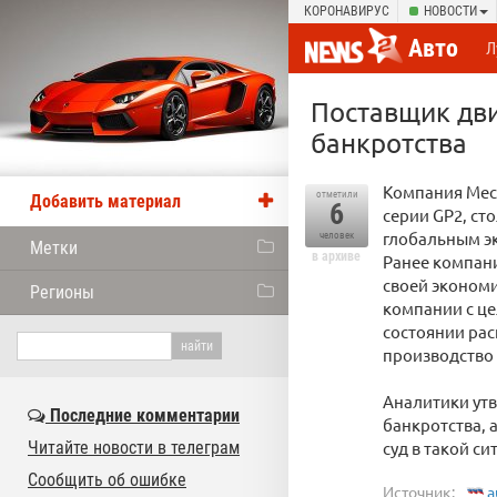
КОРОНАВИРУС
НОВОСТИ
Авто
Л
Поставщик дви
банкротства
Компания Mec
отметили
Добавить материал
6
серии GP2, с
глобальным э
человек
Метки
в архиве
Ранее компани
своей эконом
Регионы
компании с це
состоянии рас
производство 
Аналитики утв
Последние комментарии
банкротства, 
Читайте новости в телеграм
суд в такой с
Сообщить об ошибке
Источник:
a