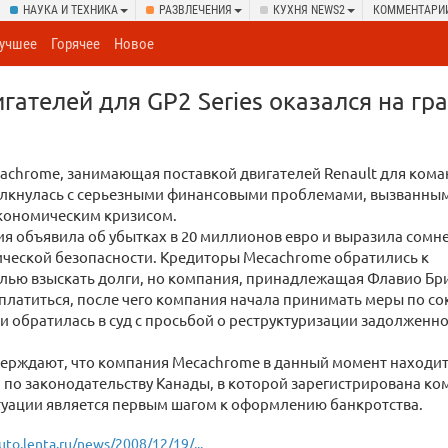
НАУКА И ТЕХНИКА
РАЗВЛЕЧЕНИЯ
КУХНЯ NEWS2
КОММЕНТАРИ
учшее
Горячее
Новое
гателей для GP2 Series оказался на гр
achrome, занимающая поставкой двигателей Renault для кома
толкнулась с серьезными финансовыми проблемами, вызванны
кономическим кризисом.
я объявила об убытках в 20 миллионов евро и выразила сомн
ической безопасности. Кредиторы Mecachrome обратились к
лью взыскать долги, но компания, принадлежащая Флавио Бриа
платиться, после чего компания начала принимать меры по с
и обратилась в суд с просьбой о реструктуризации задолженно
ерждают, что компания Mecachrome в данный момент находит
а по законодательству Канады, в которой зарегистрирована к
итуации является первым шагом к оформлению банкротства.
uto.lenta.ru/news/2008/12/19/...