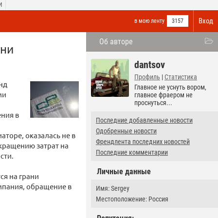
И
Вход
в мою ленту
3157
Об авторе
ани
dantsov
Профиль
|
Статистика
нд
Главное не уснуть вором,
ми
главное фраером не
проснуться...
ения в
Последние добавленные новости
Одобренные новости
торе, оказалась не в
Френдлента последних новостей
окращению затрат на
Последние комментарии
сти.
Личные данные
ся на грани
омпания, обращение в
Имя: Sergey
Местоположение: Россия