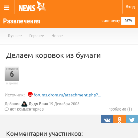
Вход
Развлечения
в мою ленту
2679
Лучшее
Горячее
Новое
Делаем коровок из бумаги
отметили
6
в архиве
Источник:
forums.drom.ru/attachment.php?...
Добавил
Дядя Ваня
19 Декабря 2008
нет комментариев
проблема (1)
Комментарии участников: