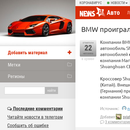
КОРОНАВИРУС
НОВОСТИ
Авто
Л
BMW проиграла
Компании BMW 
отметили
22
автомобиль S
Добавить материал
автомобилей 
человека
в архиве
компания Mart
Метки
Shuanghuan C
Регионы
Кроссовер Shu
(Китай). Внеш
(Германия) п
компании Shu
Источник:
n
Последние комментарии
Читайте новости в телеграм
Добавил
svia
3 комментари
Сообщить об ошибке