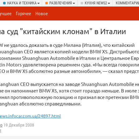
НАУКА И ТЕХНИКА
РАЗВЛЕЧЕНИЯ
КУХНЯ NEWS2
КОММЕНТАРИ
учшее
Горячее
Новое
 суд "китайским клонам" в Италии
не удалось доказать в суде Милана (Италия), что китайский
huanghuan CEO является копией модели BMW X5. Дистрибьют
компании Shuanghuan Automobile в Италии и Центральное Ев
in Motors удовлетворена решением суда. «Мы всегда говорили
EO и BMW X5 абсолютно разные автомобили», — сказал предс
anghuan CEO выпускается на заводе Shuanghuan Automobile н
не он напоминает BMW X5, хотя стоит гораздо меньше. В июле 
ринял противоположную позицию и признал все претензии BMW
anghuan абсолютно справедливыми.
ews.infocar.com.ua/24897.html
to
19 Декабря 2008
я