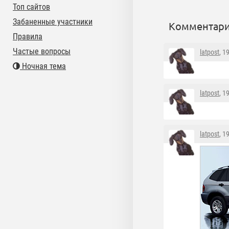
Топ сайтов
Забаненные участники
Комментари
Правила
Частые вопросы
latpost
, 1
Ночная тема
latpost
, 1
latpost
, 1