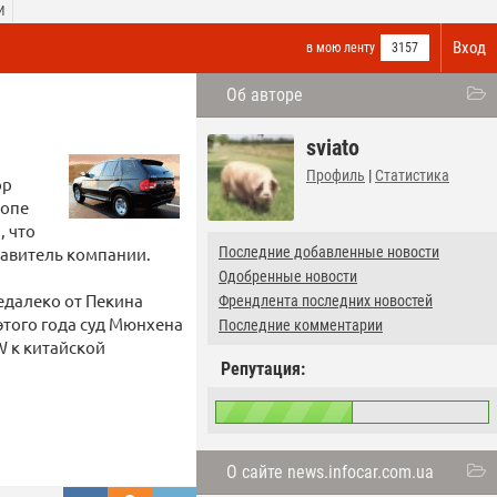
И
Вход
в мою ленту
3157
Об авторе
sviato
Профиль
|
Статистика
ор
ропе
, что
тавитель компании.
Последние добавленные новости
Одобренные новости
едалеко от Пекина
Френдлента последних новостей
этого года суд Мюнхена
Последние комментарии
 к китайской
Репутация:
О сайте news.infocar.com.ua