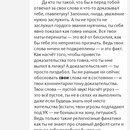
Да кто ты такой, что бы я перед тобой
отвечал за свои слова и что-то доказывал
тебе, главпетуху? Запомни, гнида, уважение
нужно заслужить. А ты не просто не
заслужил гордого звания мужчины, ты себя
явно показал как говна мешок. Все твои
маты-перематы — это всё от бессилия, как
бы тебе это неприятно признать. Ведь твои
слова ничем не подкреплены — и это факт.
Как насчёт того, чтобы привести
доказательства того говна, что ты мне
вылил в личку? А доказательств нет — ты
просто пиздабол. Ты ни раньше ни сейчас
обосновать
свои
слова не в состоянии — и
твои комментарии тому доказательства.
Твои слова — пустой звук! Насчёт угроз —
это всё пустое, ты не в силах их выполнить
даже если будешь знать моё место
жительства (кстати, твои угрозы подпадают
под УК — не боишься на зону, петушок?).
Ведь только такие религиозные фанатики
как ты не знают про славный дефолт-сити и
только тебе подобное быдло не