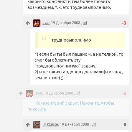
какой-то конфликт и тем более грозить
возмездием, т.к. это трудновыполнимо.
avar
, 19 Декабря 2008 ,
url
-3
трудновыполнимо
1) если бы ты был пацаном, а не телкой, то
смог бы облегчить эту
"трудновыполнимую" задачу.
2) и не таких гандонов доставали(и из-под
земли тоже) ;)
avar
, 18 Декабря 2008 ,
url
-5
Комментарий скрыт. Нажмите, чтобы
показать.
Dr.Klause
, 19 Декабря 2008 ,
url
0