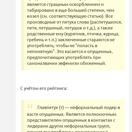
является страшным оскорблением и
табуировано в еще большей степени, чем
козел (см. соответствующую статью). Все
производные от петуха слова (распетушился,
петя, петушиный, петушок и т.д.), а также
родственные ему (курятник, птичка, курица,
гребень и т.п.) заключенные стараются не
употреблять, чтобы не "попасть в
непонятную". Это касается и опущенных,
предпочитающих употреблять при
самоназвании эвфемизм обиженный.
С учётом его рейтинга:
Главпетух (т) — неформальный лидер в
касте опущенных. Является полномочным
представителем опущенных в контактах с
лидерами других неформальных групп,
решает все проблемы, возникающие в