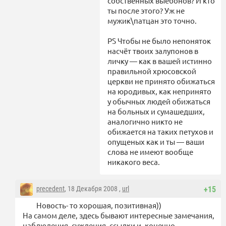
собственных выебонов? И кто
ты после этого? Уж не
мужик\патцан это точно.
PS Чтобы не было непоняток
насчёт твоих залупонов в
личку — как в вашей истинно
правильной хрюсовской
церкви не принято обижаться
на юродивых, как непринято
у обычных людей обижаться
на больных и сумашедших,
аналогично никто не
обижается на таких петухов и
опущеных как и ты — ваши
слова не имеют вообще
никакого веса.
precedent
, 18 Декабря 2008 ,
url
+15
Новость- то хорошая, позитивная))
На самом деле, здесь бывают интересные замечания,
наблюдения, суждения, ссылки и, конечно,