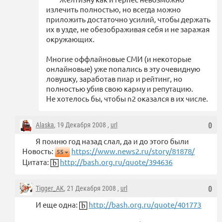
излечить полностью, но всегда можно
приложить достаточно усилий, чтобы держать
их в узде, не обезображивая себя и не заражая
окружающих.
Многие оффлайновые СМИ (и некоторые
онлайновые) уже попались в эту очевидную
ловушку, заработав пиар и рейтинг, но
полностью убив свою карму и репутацию.
Не хотелось бы, чтобы n2 оказался в их числе.
Alaska
, 19 Декабря 2008 ,
url
0
Я помню год назад слал, да и до этого были
Новость:
https://www.news2.ru/story/81878/
55
Цитата:
http://bash.org.ru/quote/394636
Tigger_AK
, 21 Декабря 2008 ,
url
0
И еще одна:
http://bash.org.ru/quote/401773