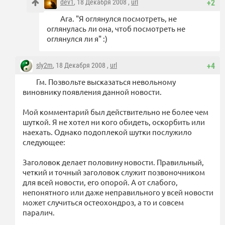
dev1
, 18 Декабря 2008 ,
url
+2
Ага. "Я оглянулся посмотреть, не
оглянулась ли она, чтоб посмотреть не
оглянулся ли я" :)
sly2m
, 18 Декабря 2008 ,
url
+4
Гм. Позвольте высказаться невольному
виновнику появления данной новости.
Мой комментарий был действительно не более чем
шуткой. Я не хотел ни кого обидеть, оскорбить или
наехать. Однако подоплекой шутки послужило
следующее:
Заголовок делает половину новости. Правильный,
четкий и точный заголовок служит позвоночником
для всей новости, его опорой. А от слабого,
непонятного или даже неправильного у всей новости
может случиться остеохондроз, а то и совсем
паралич.