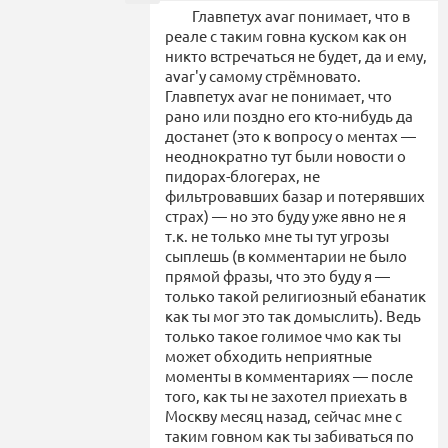
Главпетух avar понимает, что в
реале с таким говна куском как он
никто встречаться не будет, да и ему,
avar'y самому стрёмновато.
Главпетух avar не понимает, что
рано или поздно его кто-нибудь да
достанет (это к вопросу о ментах —
неоднократно тут были новости о
пидорах-блогерах, не
фильтровавших базар и потерявших
страх) — но это буду уже явно не я
т.к. не только мне ты тут угрозы
сыплешь (в комментарии не было
прямой фразы, что это буду я —
только такой религиозный ебанатик
как ты мог это так домыслить). Ведь
только такое голимое чмо как ты
может обходить неприятные
моменты в комментариях — после
того, как ты не захотел приехать в
Москву месяц назад, сейчас мне с
таким говном как ты забиваться по