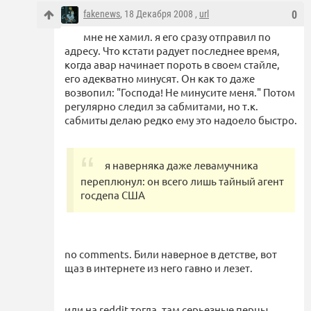
fakenews
, 18 Декабря 2008 ,
url
0
мне не хамил. я его сразу отправил по
адресу. Что кстати радует последнее время,
когда авар начинает пороть в своем стайле,
его адекватно минусят. Он как то даже
возвопил: "Господа! Не минусите меня." Потом
регулярно следил за сабмитами, но т.к.
сабмиты делаю редко ему это надоело быстро.
я наверняка даже левамучника
переплюнул: он всего лишь тайный агент
госдепа США
no comments. Били наверное в детстве, вот
щаз в интернете из него гавно и лезет.
иди на reddit тогда, там серьезные перцы