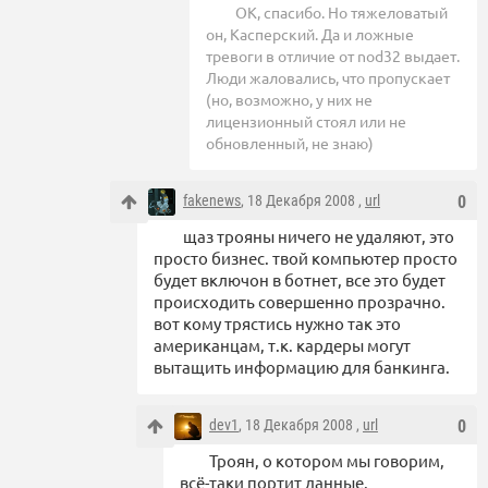
ОК, спасибо. Но тяжеловатый
он, Касперский. Да и ложные
тревоги в отличие от nod32 выдает.
Люди жаловались, что пропускает
(но, возможно, у них не
лицензионный стоял или не
обновленный, не знаю)
fakenews
, 18 Декабря 2008 ,
url
0
щаз трояны ничего не удаляют, это
просто бизнес. твой компьютер просто
будет включон в ботнет, все это будет
происходить совершенно прозрачно.
вот кому трястись нужно так это
американцам, т.к. кардеры могут
вытащить информацию для банкинга.
dev1
, 18 Декабря 2008 ,
url
0
Троян, о котором мы говорим,
всё-таки портит данные.