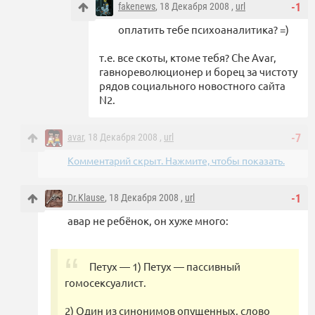
fakenews
, 18 Декабря 2008 ,
url
-1
оплатить тебе психоаналитика? =)
т.е. все скоты, ктоме тебя? Che Avar,
гавнореволюционер и борец за чистоту
рядов социального новостного сайта
N2.
avar
, 18 Декабря 2008 ,
url
-7
Комментарий скрыт. Нажмите, чтобы показать.
Dr.Klause
, 18 Декабря 2008 ,
url
-1
авар не ребёнок, он хуже много:
Петух — 1) Петух — пассивный
гомосексуалист.
2) Один из синонимов опущенных, слово