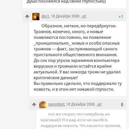
души посмеялся над своей глупостью))
dev1
, 18 Декабря 2008 ,
url
+1
Образное, меткое, но передёрнутое.
Троянов, конечно, много, и новые
появляются постоянно, но появление
_принципиально_ новых и особо опасных
троянов — факт, заслуживающий самого
пристального общественного внимания.
До сих пор угроза заражения компьютера
вирусами и троянами остаётся крайне
актуальной. У вас никогда троян не удалял
критические данные?
Вы правильно сделали, что поддержали ту
новость, и в этом нет никакой глупости.
precedent
, 18 Декабря 2008 ,
url
0
кто же спорит, что гипербола, но
красивая)) И я рад, если не ошибся,
поддержав новость. Что касается троянов,