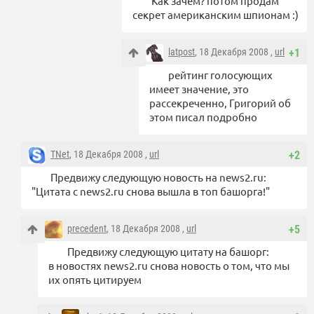
Как зачем? потом продам
секрет американским шпионам :)
latpost
, 18 Декабря 2008 ,
url
+1
рейтинг голосующих
имеет значение, это
рассекреченно, Григорий об
этом писал подробно
TNet
, 18 Декабря 2008 ,
url
+2
Предвижу следующую новость на news2.ru:
"Цитата с news2.ru снова вышла в топ башорга!"
precedent
, 18 Декабря 2008 ,
url
+5
Предвижу следующую цитату на башорг:
в новостях news2.ru снова новость о том, что мы
их опять цитируем