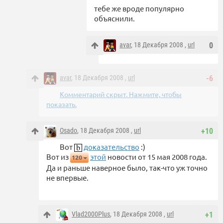
тебе же вроде популярно
объяснили.
avar
, 18 Декабря 2008 ,
url
0
avar
, 18 Декабря 2008 ,
url
-6
Комментарий скрыт. Нажмите, чтобы
показать.
Osado
, 18 Декабря 2008 ,
url
+10
Вот
доказательство
:)
Вот из
этой
новости от 15 мая 2008 года.
120
Да и раньше наверное было, так-что уж точно
не впервые.
Vlad2000Plus
, 18 Декабря 2008 ,
url
+1