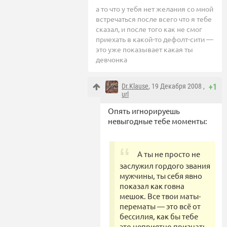
а то что у тебя нет желания со мной
встречаться после всего что я тебе
сказал, и после того как не смог
приехать в какой-то дефолт-сити —
это уже показывает какая ты
девчонка
Dr.Klause
, 19 Декабря 2008 ,
+1
url
Опять игнорируешь
невыгодные тебе моменты:
А ты не просто не
заслужил гордого звания
мужчины, ты себя явно
показал как говна
мешок. Все твои маты-
перематы — это всё от
бессилия, как бы тебе
это неприятно признать.