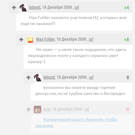
latpost
, 18 Декабря 2008 ,
url
+4
Max Folder назовите участников Н2, которым avar
еще не нахамил?!
Max Folder
, 18 Декабря 2008 ,
url
+8
Не знаю — у меня такое ощущение, что здесь
периодически почти у каждого серьезно рвет
крышу:-(
latpost
, 18 Декабря 2008 ,
url
0
возможно вы имеете ввиду горячие
дискуссии, но не грубое хамство и беспредел
avar
, 18 Декабря 2008 ,
url
-9
Комментарий скрыт. Нажмите, чтобы
показать.