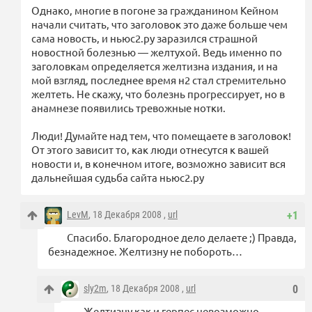
Однако, многие в погоне за гражданином Кейном
начали считать, что заголовок это даже больше чем
сама новость, и ньюс2.ру заразился страшной
новостной болезнью — желтухой. Ведь именно по
заголовкам определяется желтизна издания, и на
мой взгляд, последнее время н2 стал стремительно
желтеть. Не скажу, что болезнь прогрессирует, но в
анамнезе появились тревожные нотки.
Люди! Думайте над тем, что помещаете в заголовок!
От этого зависит то, как люди отнесутся к вашей
новости и, в конечном итоге, возможно зависит вся
дальнейшая судьба сайта ньюс2.ру
LevM
, 18 Декабря 2008 ,
url
+1
Спасибо. Благородное дело делаете ;) Правда,
безнадежное. Желтизну не побороть…
sly2m
, 18 Декабря 2008 ,
url
0
Желтизну как и герпес невозможно