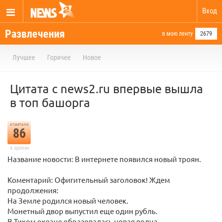
Вход
Развлечения
в мою ленту
2679
Лучшее
Горячее
Новое
Цитата с news2.ru впервые вышла
в топ башорга
отметили
86
в архиве
Название новости: В интернете появился новый троян.
Коментарий: Офигительный заголовок! Ждем
продолжения:
На Земле родился новый человек.
Монетный двор выпустил еще один рубль.
В Тихом океане образовалась новая волна.