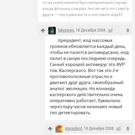
то на моей памяти был неприятный случай
когда флэшку сожрал, после чего по совету
друга — программиста и поставил нод32
fakenews
, 18 Декабря 2008 ,
url
0
прецидент, код массовых
троянов обновляется каждый день,
чтобы не палится антивирусами, нод
палит в самую последнюю очередь.
Самый хороший антивирус это AVP
тов. Касперского. Вот так эти 2-е
противоположные отрасли и
двигают друг друга, своеобразный
аналог эволюции. Но команда
касперского действительно очень
оперативно работает, буквально
через пару часов начинают новый
тип детектировать.
precedent
, 18 Декабря 2008 ,
url
0