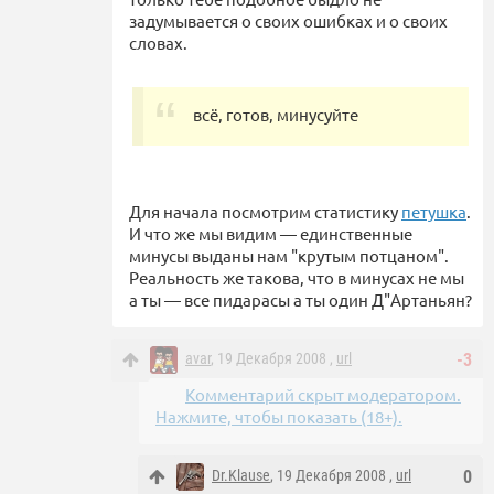
задумывается о своих ошибках и о своих
словах.
всё, готов, минусуйте
Для начала посмотрим статистику
петушка
.
И что же мы видим — единственные
минусы выданы нам "крутым потцаном".
Реальность же такова, что в минусах не мы
а ты — все пидарасы а ты один Д"Артаньян?
avar
, 19 Декабря 2008 ,
url
-3
Комментарий скрыт модератором.
Нажмите, чтобы показать (18+).
Dr.Klause
, 19 Декабря 2008 ,
url
0