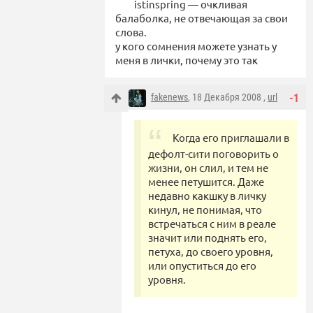
istinspring — очкливая
балаболка, не отвечающая за свои
слова.
у кого сомнения можете узнать у
меня в лички, почему это так
fakenews
, 18 Декабря 2008 ,
url
-1
Когда его приглашали в
дефолт-сити поговорить о
жизни, он слил, и тем не
менее петушится. Даже
недавно какшку в личку
кинул, не понимая, что
встречаться с ним в реале
значит или поднять его,
петуха, до своего уровня,
или опуститься до его
уровня.