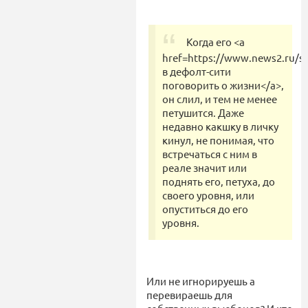
Когда его <a
href=https://www.news2.ru/
в дефолт-сити
поговорить о жизни</a>,
он слил, и тем не менее
петушится. Даже
недавно какшку в личку
кинул, не понимая, что
встречаться с ним в
реале значит или
поднять его, петуха, до
своего уровня, или
опуститься до его
уровня.
Или не игнорируешь а
перевираешь для