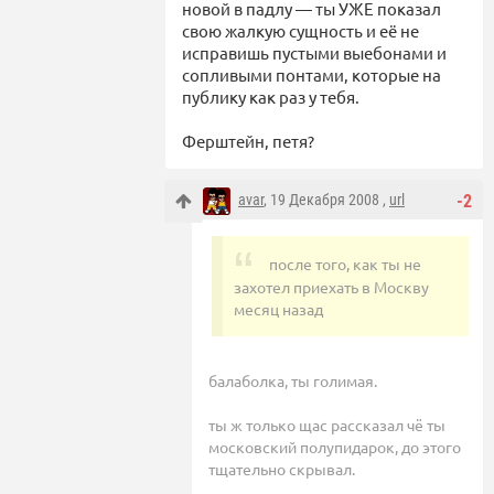
новой в падлу — ты УЖЕ показал
свою жалкую сущность и её не
исправишь пустыми выебонами и
сопливыми понтами, которые на
публику как раз у тебя.
Ферштейн, петя?
avar
, 19 Декабря 2008 ,
url
-2
после того, как ты не
захотел приехать в Москву
месяц назад
балаболка, ты голимая.
ты ж только щас рассказал чё ты
московский полупидарок, до этого
тщательно скрывал.