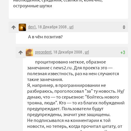
остроумные шутки
dev1
, 18 Декабря 2008 ,
url
0
А в чём позитив?
precedent
, 18 Декабря 2008 ,
url
+3
процитировано меткое, образное
замечание с news2.ru. Для проекта это —
полезная известность, раз на нем случаются
такие замечания.
Я, например, в программировании не
разбираюсь, проголосовал "за" ту новость. Ну/
думаю, что — то серьезное: "бойтесь нового
трояна, люди". Кто — то из благих побуждений
предупреждает. Пользователи будут
предупреждены, значит уже защищены.
Не подписывался на комментарии к той
новости, но теперь, когда прочитал цитату, от