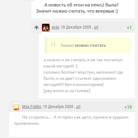
А новость об этом на news2 была?
Значит можно считать. что впервые :)
avar
, 18 Декабря 2008 ,
url
+1
Значит
можно считать
а можно и не считать. я не так посчитал.
каков негодяй! :)
сколько болтает впустую, непомнит где
было, и не дает ссылки! однозначно
негодяй!!! без комментариев!
[рву волосы на голове]
Max Folder
, 18 Декабря 2008 ,
url
+16
Не ссорьтесь… А то прям как дети, причем в худшем
проявлении.