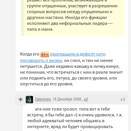
группе опущенных, участвует в разрешении
спорных вопросов между опущенными и
другими мастями. Иногда его функции
исполняют два неформальных лидера —
папа и мама.
Когда его
приглашали в дефолт-сити
61
поговорить о жизни
, он слил, и тем не менее
петушится. Даже недавно какшку в личку кинул,
не понимая, что встречаться с ним в реале значит
или поднять его, петуха, до своего уровня, или
опуститься до его уровня.
fakenews
, 18 Декабря 2008 ,
url
+1
ага мне тоже грозил. типа вот я тебе
встречу, я бы тебе дал =) я очень удивился, т.к.
любой адекватый человек общаясь в
интернете, вряд ли будет провоцировать