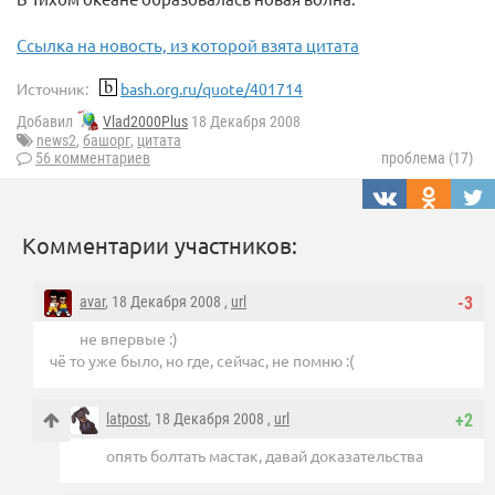
Ссылка на новость, из которой взята цитата
Источник:
bash.org.ru/quote/401714
Добавил
Vlad2000Plus
18 Декабря 2008
news2
,
башорг
,
цитата
56 комментариев
проблема (17)
Комментарии участников:
avar
, 18 Декабря 2008 ,
url
-3
не впервые :)
чё то уже было, но где, сейчас, не помню :(
latpost
, 18 Декабря 2008 ,
url
+2
опять болтать мастак, давай доказательства