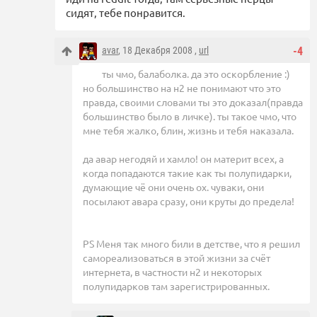
сидят, тебе понравится.
avar
, 18 Декабря 2008 ,
url
-4
ты чмо, балаболка. да это оскорбление :)
но большинство на н2 не понимают что это
правда, своими словами ты это доказал(правда
большинство было в личке). ты такое чмо, что
мне тебя жалко, блин, жизнь и тебя наказала.
да авар негодяй и хамло! он материт всех, а
когда попадаются такие как ты полупидарки,
думающие чё они очень ох. чуваки, они
посылают авара сразу, они круты до предела!
PS Меня так много били в детстве, что я решил
самореализоваться в этой жизни за счёт
интернета, в частности н2 и некоторых
полупидарков там зарегистрированных.