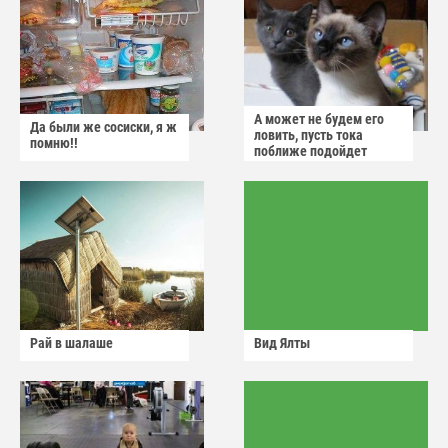
А может не будем его
Да были же сосиски, я ж
ловить, пусть тока
помню!!
поближе подойдет
Рай в шалаше
Вид Ялты