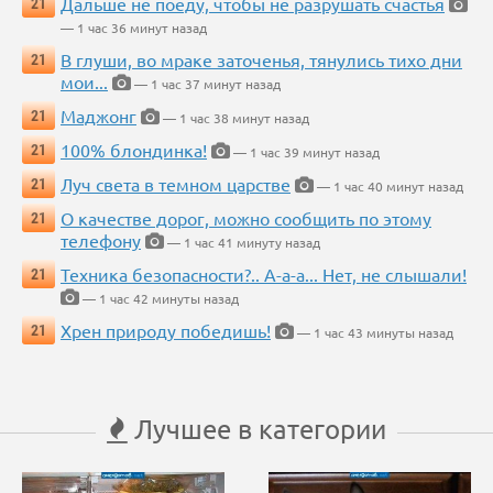
Дальше не поеду, чтобы не разрушать счастья
21
— 1 час 36 минут назад
В глуши, во мраке заточенья, тянулись тихо дни
21
мои...
— 1 час 37 минут назад
Маджонг
21
— 1 час 38 минут назад
100% блондинка!
21
— 1 час 39 минут назад
Луч света в темном царстве
21
— 1 час 40 минут назад
О качестве дорог, можно сообщить по этому
21
телефону
— 1 час 41 минуту назад
Техника безопасности?.. А-а-а... Нет, не слышали!
21
— 1 час 42 минуты назад
Хрен природу победишь!
21
— 1 час 43 минуты назад
Лучшее в категории