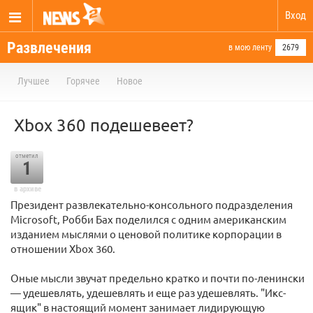
Вход
Развлечения
в мою ленту
2679
Лучшее
Горячее
Новое
Xbox 360 подешевеет?
отметил
1
в архиве
Президент развлекательно-консольного подразделения
Microsoft, Робби Бах поделился с одним американским
изданием мыслями о ценовой политике корпорации в
отношении Xbox 360.
Оные мысли звучат предельно кратко и почти по-ленински
— удешевлять, удешевлять и еще раз удешевлять. "Икс-
ящик" в настоящий момент занимает лидирующую