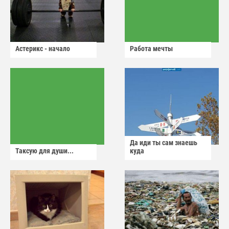
Астерикс - начало
Работа мечты
Да иди ты сам знаешь
Таксую для души...
куда