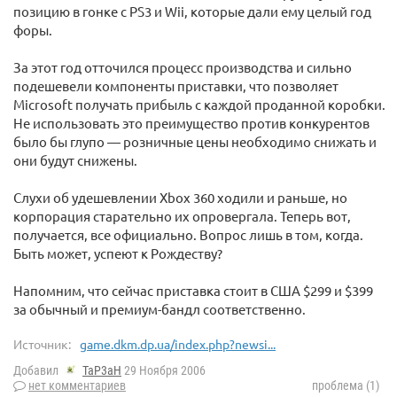
позицию в гонке с PS3 и Wii, которые дали ему целый год
форы.
За этот год отточился процесс производства и сильно
подешевели компоненты приставки, что позволяет
Microsoft получать прибыль с каждой проданной коробки.
Не использовать это преимущество против конкурентов
было бы глупо — розничные цены необходимо снижать и
они будут снижены.
Слухи об удешевлении Xbox 360 ходили и раньше, но
корпорация старательно их опровергала. Теперь вот,
получается, все официально. Вопрос лишь в том, когда.
Быть может, успеют к Рождеству?
Напомним, что сейчас приставка стоит в США $299 и $399
за обычный и премиум-бандл соответственно.
Источник:
game.dkm.dp.ua/index.php?newsi...
Добавил
TaP3aH
29 Ноября 2006
нет комментариев
проблема (1)