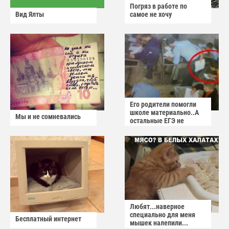
Погряз в работе по
Вид Ялты
самое не хочу
Его родители помогли
школе материально..А
Мы и не сомневались
остальные ЕГЭ не
сдадут
Любят...наверное
специально для меня
Бесплатный интернет
мышек налепили...