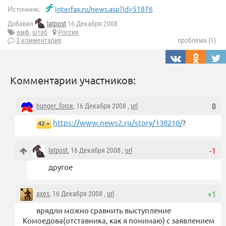
Источник:
interfax.ru/news.asp?id=51876
Добавил
latpost
16 Декабря 2008
вмф
,
штаб
Россия
3 комментария
проблема (1)
Комментарии участников:
hunger_force
, 16 Декабря 2008 ,
url
0
https://www.news2.ru/story/138210/
?
42
latpost
, 16 Декабря 2008 ,
url
-1
другое
axes
, 16 Декабря 2008 ,
url
+1
врядли можно сравнить выступление
Комоедова(отставника, как я понимаю) с заявлением