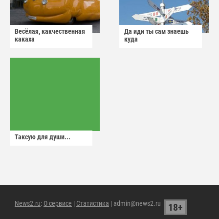
Весёлая, какчественная
Да иди ты сам знаешь
какаха
куда
Таксую для души...
News2.ru
:
О сервисе
|
Статистика
| admin@news2.ru
18+