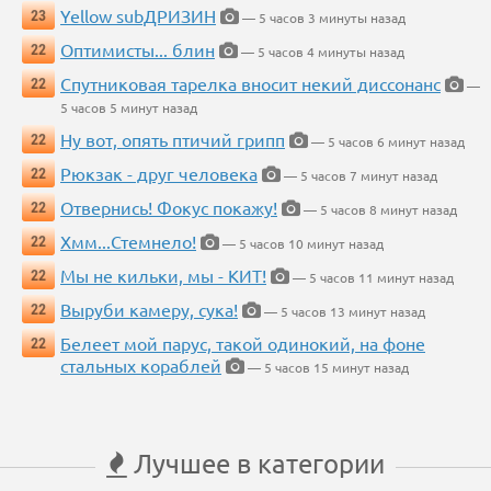
Yellow subДРИЗИН
23
— 5 часов 3 минуты назад
Оптимисты... блин
22
— 5 часов 4 минуты назад
Спутниковая тарелка вносит некий диссонанс
22
—
5 часов 5 минут назад
Ну вот, опять птичий грипп
22
— 5 часов 6 минут назад
Рюкзак - друг человека
22
— 5 часов 7 минут назад
Отвернись! Фокус покажу!
22
— 5 часов 8 минут назад
Хмм...Стемнело!
22
— 5 часов 10 минут назад
Мы не кильки, мы - КИТ!
22
— 5 часов 11 минут назад
Выруби камеру, сука!
22
— 5 часов 13 минут назад
Белеет мой парус, такой одинокий, на фоне
22
стальных кораблей
— 5 часов 15 минут назад
Лучшее в категории