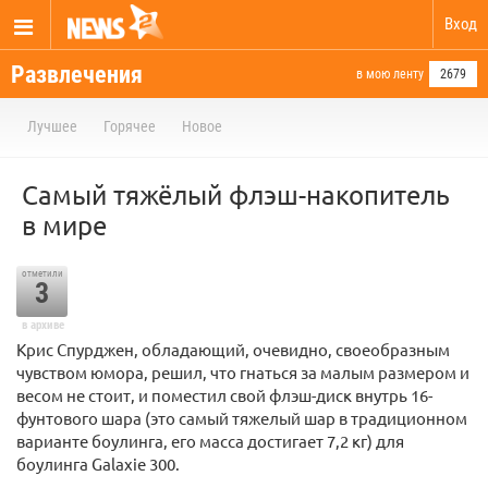
Вход
Развлечения
в мою ленту
2679
Лучшее
Горячее
Новое
Самый тяжёлый флэш-накопитель
в мире
отметили
3
в архиве
Крис Спурджен, обладающий, очевидно, своеобразным
чувством юмора, решил, что гнаться за малым размером и
весом не стоит, и поместил свой флэш-диск внутрь 16-
фунтового шара (это самый тяжелый шар в традиционном
варианте боулинга, его масса достигает 7,2 кг) для
боулинга Galaxie 300.