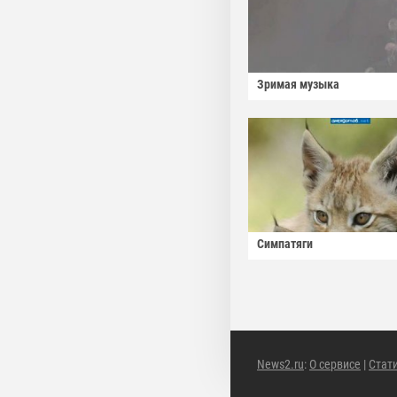
Зримая музыка
Симпатяги
News2.ru
:
О сервисе
|
Стат