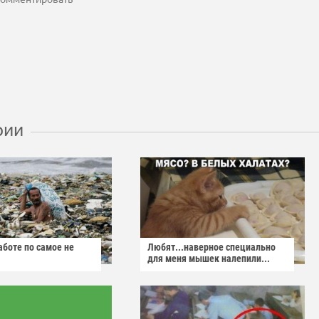
рии
аботе по самое не
Любят...наверное специально
для меня мышек налепили...