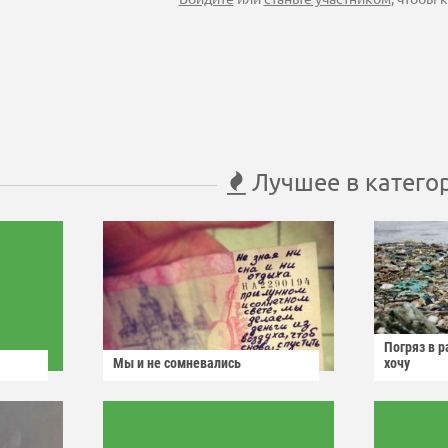
Лучшее в катего
Погряз в р
Мы и не сомневались
хочу