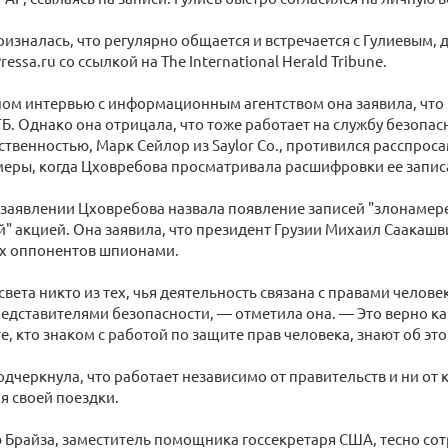
изналась, что регулярно общается и встречается с Гулиевым, д
essa.ru со ссылкой на The International Herald Tribune.
ом интервью с информационным агентством она заявила, что з
ГБ. Однако она отрицала, что тоже работает на службу безопасн
ственностью, Марк Сейлор из Saylor Co., противился расспроса
меры, когда Цховребова просматривала расшифровки ее запис
 заявлении Цховребова назвала появление записей "злонаме
" акцией. Она заявила, что президент Грузии Михаил Саакаш
их оппонентов шпионами.
света никто из тех, чья деятельность связана с правами челове
редставителями безопасности, — отметила она. — Это верно как
те, кто знаком с работой по защите прав человека, знают об это
дчеркнула, что работает независимо от правительств и ни от 
я своей поездки.
 Брайза, заместитель помощника госсекретаря США, тесно со