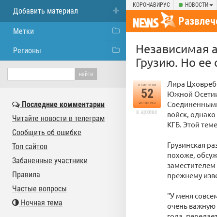
КОРОНАВИРУС
НОВОСТИ
Добавить материал
Развлеч
Метки
Независимая а
Регионы
Грузию. Но ее
Лира Цховребо
отметили
52
Южной Осетии
Соединенными 
Последние комментарии
человека
в архиве
войск, однако
Читайте новости в телеграм
КГБ. Этой тем
Сообщить об ошибке
Грузинская ра
Топ сайтов
похоже, обсу
Забаненные участники
заместителем 
Правила
прежнему изве
Частые вопросы
"У меня совсе
Ночная тема
очень важную 
года, передает