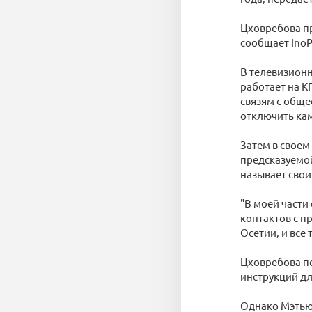
Цховребова пр
сообщает InoPr
В телевизионн
работает на К
связям с обще
отключить ка
Затем в своем
предсказуемой
называет сво
"В моей части 
контактов с п
Осетии, и все 
Цховребова по
инструкций дл
Однако Мэтью