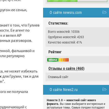
ругом ее семьи,
О сайте newsru.com
Статистика:
нает о том, что Гулиев
ости. Ее агент по
Всего новостей: 10306
м и велел AP
Одобрено новостей: 4263
анных разговоров.
Качество новостей: 41%
ренной, фальшивой и
Рейтинг
вили регулярно
Отзывы о сайте (460)
ка, не может избежать
 для Грузии, так и для
Спамный сайт
м".
О сайте News2.ru
кого не получала
Новости 2.0 — новостной сайт нового
формата.
Вы сами выбираете интересные и
трудничающий с
актуальные темы. Самые лучшие попадают