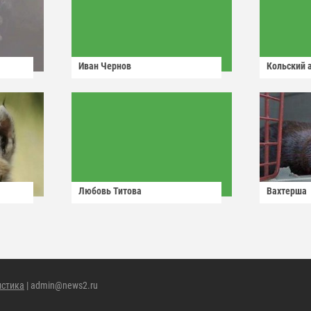
Иван Чернов
Кольский 
Любовь Титова
Вахтерша
истика
| admin@news2.ru