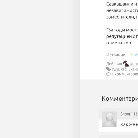
Саакашвили и 
независимости
заместители, п
"За годы моег
репутацией с 
отметил он.
Источник:
n
Добавил
latp
сша
,
кгб
,
акти
4 комментари
Комментари
Shoorf
, 1
Как же 