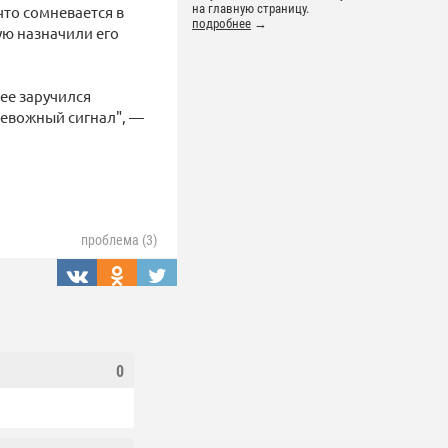
на главную страницу.
что сомневается в
подробнее
→
ую назначили его
нее заручился
ревожный сигнал", —
проблема (3)
0