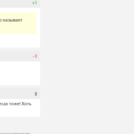
+1
о называет
-1
0
сах тоже! Хоть
 комментировать