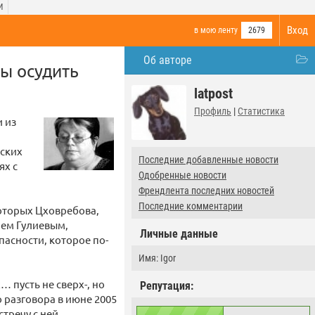
И
Вход
в мою ленту
2679
Об авторе
ы осудить
latpost
Профиль
|
Статистика
 из
нских
Последние добавленные новости
ях с
Одобренные новости
Френдлента последних новостей
Последние комментарии
которых Цховребова,
ием Гулиевым,
Личные данные
асности, которое по-
Имя: Igor
… пусть не сверх-, но
Репутация:
 разговора в июне 2005
тречу с ней.