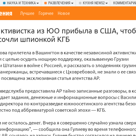
НАУКА И ТЕХНИКА
РАЗВЛЕЧЕНИЯ
КУХНЯ NEWS2
КОММЕНТАРИ
ения
Лучшее
Горячее
Новое
ктивистка из ЮО прибыла в США, чтоб
 сочли шпионкой КГБ
ва прилетела в Вашингтон в качестве независимой активистки
 с целью осудить мощную поддержку, оказываемую Грузии
Штатами в войне с Россией, и рассказать о злодеяниях грузи
 американцы, встречавшиеся с Цховребовой, не знали о ее связ
е посвящена эксклюзивная статья агентства AP.
зведслужба предоставила AP тайно записанные разговоры, в 
ждает задания, денежные и информационные вопросы с Васил
директора по контрразведке южноосетинского агентства безоп
стно под аббревиатурой советской эпохи — КГБ.
м не осталось денег. Вчера я совершенно случайно узнала сверх
информацию", — сообщила она Гулиеву во время телефонного
 AP, ссылаясь на записи. Гулиев быстро согласился на личную вс