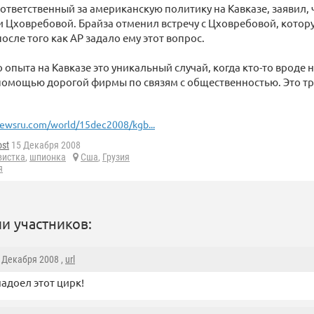
ответственный за американскую политику на Кавказе, заявил, 
 Цховребовой. Брайза отменил встречу с Цховребовой, котор
осле того как AP задало ему этот вопрос.
о опыта на Кавказе это уникальный случай, когда кто-то вроде 
помощью дорогой фирмы по связям с общественностью. Это т
ewsru.com/world/15dec2008/kgb...
ost
15 Декабря 2008
вистка
,
шпионка
Сша
,
Грузия
я
и участников:
6 Декабря 2008 ,
url
надоел этот цирк!