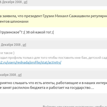
16 Декабря 2008 ,
url
а заявила, что президент Грузии Михаил Саакашвили регулярн
нентов шпионами
грузинское"? ;( 38 ой какой то! ;(
6 Декабря 2008 ,
url
е такое )
оздал профиль только для того чтобы поставить мне бан, детский сад
.ru/users/rednada/profile/stat/activity/
екабря 2008 ,
url
риятно слышать что есть агенты, работающие и в наших интере
не занят распилом бюджета и работает на государство…
Войдите
или
станьте участником
, чтобы