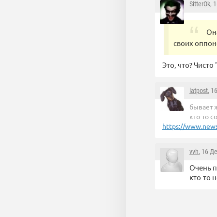
SitterOk
, 
Он
своих оппо
Это, что? Чисто "
latpost
, 1
бывает ж
кто-то с
https://www.news2
vvh
, 16 Д
Очень п
кто-то 