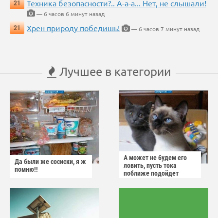
Техника безопасности?.. А-а-а... Нет, не слышали!
21
— 6 часов 6 минут назад
Хрен природу победишь!
21
— 6 часов 7 минут назад
Лучшее в категории
А может не будем его
Да были же сосиски, я ж
ловить, пусть тока
помню!!
поближе подойдет