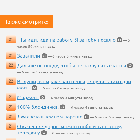
Также смотрите:
- Ты иди, иди на работу. Я за тебя посплю
21
— 5
часов 59 минут назад
Завалили
21
— 6 часов 0 минут назад
Дальше не поеду, чтобы не разрушать счастья
22
— 6 часов 1 минуту назад
В глуши, во мраке заточенья, тянулись тихо дни
22
мои...
— 6 часов 2 минуты назад
Маджонг
21
— 6 часов 3 минуты назад
100% блондинка!
21
— 6 часов 4 минуты назад
Луч света в темном царстве
21
— 6 часов 5 минут назад
О качестве дорог, можно сообщить по этому
21
телефону
— 6 часов 5 минут назад