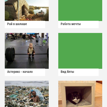
Рай в шалаше
Работа мечты
Астерикс - начало
Вид Ялты