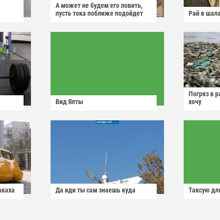
А может не будем его ловить,
пусть тока поближе подойдет
Рай в шал
Погряз в р
Вид Ялты
хочу
акаха
Да иди ты сам знаешь куда
Таксую для