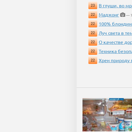
В глуши, во мр
23
Маджонг
22
— 7
100% блондин
22
Луч света в те
22
О качестве до
22
Техника безопас
22
Хрен природу 
22