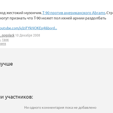
под жестокий музончик.
Т-90 против американского Abrams
.Ст
 могут признать что T-90 может пол ихней армии раздолбать
outube.com/v/ziFYkNOKEp4&bord...
o_gogolack
10 Декабря 2008
а
,
танк
риев
лучше
и участников:
Ни одного комментария пока не добавлено