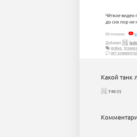
Чёткое видео 
до сих пор не
Источник:
y
Добавил
lasl
война
,
техник
нет коммента
Какой танк 
T-90 (1)
Комментари