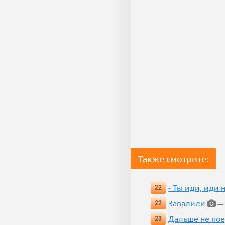
Также смотрите:
- Ты иди, иди 
22
Завалили
22
— 
Дальше не пое
23