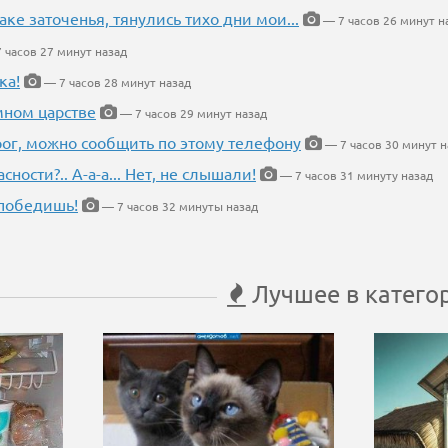
аке заточенья, тянулись тихо дни мои...
— 7 часов 26 минут н
 часов 27 минут назад
ка!
— 7 часов 28 минут назад
мном царстве
— 7 часов 29 минут назад
рог, можно сообщить по этому телефону
— 7 часов 30 минут н
ности?.. А-а-а... Нет, не слышали!
— 7 часов 31 минуту назад
победишь!
— 7 часов 32 минуты назад
Лучшее в катего