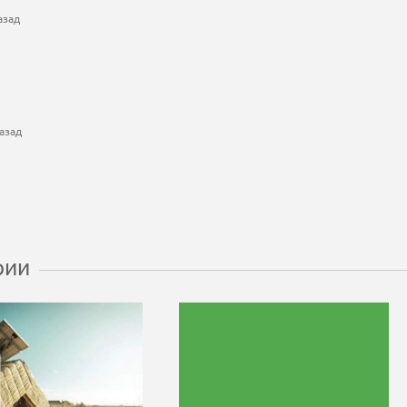
азад
азад
рии