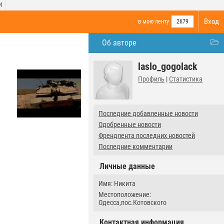
И
Вход
в мою ленту
2679
Об авторе
laslo_gogolack
Профиль
|
Статистика
Последние добавленные новости
Одобренные новости
Френдлента последних новостей
Последние комментарии
Личные данные
Имя: Никита
Местоположение:
Одесса,пос.Котовского
Контактная информация