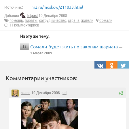
Источник:
nr2.ru/moskow/211033.html
Добавил
latpost
10 Декабря 2008
помощь
,
пираты
,
сотрудничество
,
страна
,
жители
Сомали
11 комментариев
На эту же тему:
Сомали будет жить по законам шариата
18
—
1 Марта 2009
Комментарии участников:
suare
, 10 Декабря 2008 ,
url
+2