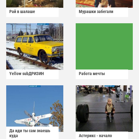
Рай в шалаше
Мурашки забегали
Yellow subДРИЗИН
Работа мечты
Да иди ты сам знаешь
куда
Астерикс - начало