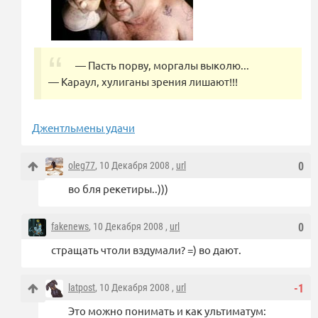
— Пасть порву, моргалы выколю...
— Караул, хулиганы зрения лишают!!!
Джентльмены удачи
oleg77
, 10 Декабря 2008 ,
url
0
во бля рекетиры..)))
fakenews
, 10 Декабря 2008 ,
url
0
стращать чтоли вздумали? =) во дают.
latpost
, 10 Декабря 2008 ,
url
-1
Это можно понимать и как ультиматум: