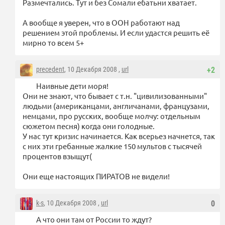
Размечтались. Тут и без Сомали ебатьни хватает.
А вообще я уверен, что в ООН работают над
решением этой проблемы. И если удастся решить её
мирно то всем 5+
precedent
, 10 Декабря 2008 ,
url
+2
Наивные дети моря!
Они не знают, что бывает с т.н. "цивилизованными"
людьми (американцами, англичанами, французами,
немцами, про русских, вообще молчу: отдельным
сюжетом песня) когда они голодные.
У нас тут кризис начинается. Как всерьез начнется, так
с них эти гребанные жалкие 150 мультов с тысячей
процентов взыщут(
Они еще настоящих ПИРАТОВ не видели!
k-s
, 10 Декабря 2008 ,
url
0
А что они там от России то ждут?