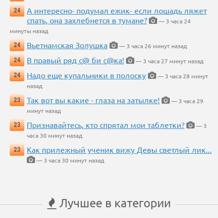
А интересно- подумал ежик- если лошадь ляжет
24
спать, она захлебнется в тумане?
— 3 часа 24
минуты назад
Вьетнамская Золушка
24
— 3 часа 26 минут назад
В правый ряд с@ би с@ка!
24
— 3 часа 27 минут назад
Надо еще купальники в полоску
24
— 3 часа 28 минут
назад
Так вот вы какие - глаза на затылке!
23
— 3 часа 29
минут назад
Признавайтесь, кто спрятал мои таблетки?
23
— 3
часа 30 минут назад
Как прилежный ученик вижу Девы светлый лик...
23
— 3 часа 30 минут назад
Лучшее в категории