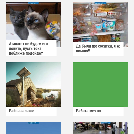
А может не будем его
Да были же сосиски, я ж
ловить, пусть тока
помню!!
поближе подойдет
Рай в шалаше
Работа мечты