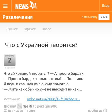
Вход
Развлечения
в мою ленту
2679
Лучшее
Горячее
Новое
Что с Украиной творится?
отметили
2
в архиве
Что с Украиной творится? — А просто бардак.
— Просто бардак, полагаете вы? — Полагаю.
Я ведь и сам, как умею, ему помогаю
— Жить как обычно уже не выходит никак…
Источник:
imho.net.ua/2008/12/10/chto-s-...
Добавил
Spektr
10 Декабря 2008
нет комментариев
проблема (1)