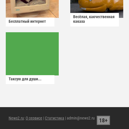
Весёлая, какчественная
Бесплатный интернет
какаха
Таксую для души...
News2.ru
:
О сервисе
|
Статистика
| admin@news2.ru
18+