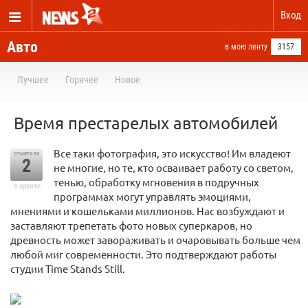
Вход
Авто
в мою ленту
3157
Лучшее
Горячее
Новое
Время престарелых автомобилей
Все таки фотография, это искусство! Им владеют
отметили
2
не многие, но те, кто осваивает работу со светом,
тенью, обработку мгновения в подручных
в архиве
программах могут управлять эмоциями,
мнениями и кошельками миллионов. Нас возбуждают и
заставляют трепетать фото новых суперкаров, но
древность может завораживать и очаровывать больше чем
любой миг современности. Это подтверждают работы
студии Time Stands Still.