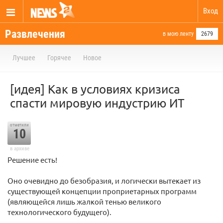
Вход
Развлечения
в мою ленту
2679
Лучшее
Горячее
Новое
[идея] Как в условиях кризиса
спасти мировую индустрию ИТ
отметили
10
в архиве
Решение есть!
Оно очевидно до безобразия, и логически вытекает из
существующей концепции проприетарных программ
(являющейся лишь жалкой тенью великого
технологического будущего).