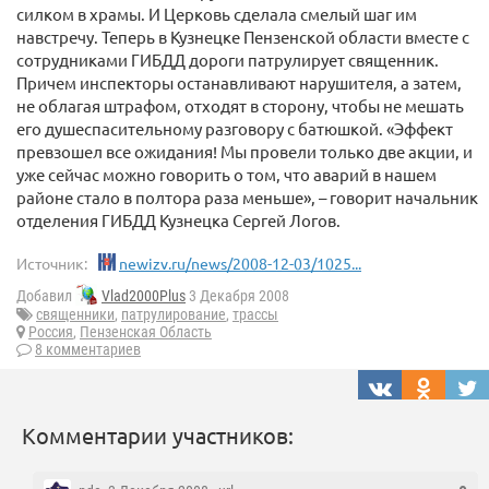
силком в храмы. И Церковь сделала смелый шаг им
навстречу. Теперь в Кузнецке Пензенской области вместе с
сотрудниками ГИБДД дороги патрулирует священник.
Причем инспекторы останавливают нарушителя, а затем,
не облагая штрафом, отходят в сторону, чтобы не мешать
его душеспасительному разговору с батюшкой. «Эффект
превзошел все ожидания! Мы провели только две акции, и
уже сейчас можно говорить о том, что аварий в нашем
районе стало в полтора раза меньше», – говорит начальник
отделения ГИБДД Кузнецка Сергей Логов.
Источник:
newizv.ru/news/2008-12-03/1025...
Добавил
Vlad2000Plus
3 Декабря 2008
священники
,
патрулирование
,
трассы
Россия
,
Пензенская Область
8 комментариев
Комментарии участников: