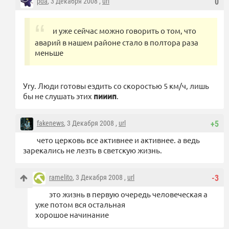
pda
, 3 Декабря 2008 ,
url
0
и уже сейчас можно говорить о том, что
аварий в нашем районе стало в полтора раза
меньше
Угу. Люди готовы ездить со скоростью 5 км/ч, лишь
бы не слушать этих
пииип
.
fakenews
, 3 Декабря 2008 ,
url
+5
чето церковь все активнее и активнее. а ведь
зарекались не лезть в светскую жизнь.
ramelito
, 3 Декабря 2008 ,
url
-3
это жизнь в первую очередь человеческая а
уже потом вся остальная
хорошое начинание