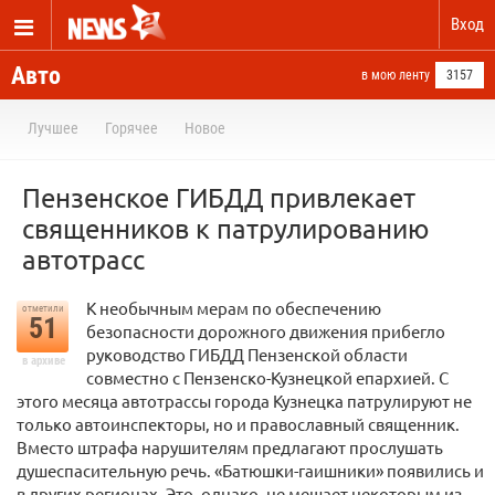
Вход
Авто
в мою ленту
3157
Лучшее
Горячее
Новое
Пензенское ГИБДД привлекает
священников к патрулированию
автотрасс
К необычным мерам по обеспечению
отметили
51
безопасности дорожного движения прибегло
руководство ГИБДД Пензенской области
в архиве
совместно с Пензенско-Кузнецкой епархией. С
этого месяца автотрассы города Кузнецка патрулируют не
только автоинспекторы, но и православный священник.
Вместо штрафа нарушителям предлагают прослушать
душеспасительную речь. «Батюшки-гаишники» появились и
в других регионах. Это, однако, не мешает некоторым из