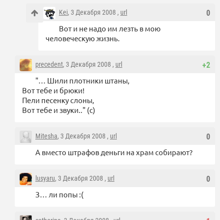
Kei
, 3 Декабря 2008 ,
url
0
Вот и не надо им лезть в мою
человеческую жизнь.
precedent
, 3 Декабря 2008 ,
url
+2
"… Шили плотники штаны,
Вот тебе и брюки!
Пели песенку слоны,
Вот тебе и звуки.." (с)
Mitesha
, 3 Декабря 2008 ,
url
0
А вместо штрафов деньги на храм собирают?
lusyaru
, 3 Декабря 2008 ,
url
0
З… ли попы :(