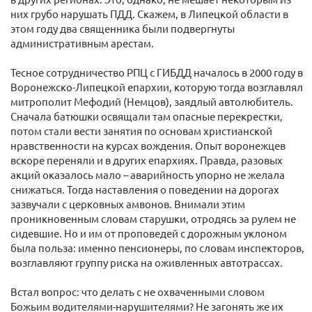
них грубо нарушать ПДД. Скажем, в Липецкой области в
этом году два священника были подвергнуты
административным арестам.
Тесное сотрудничество РПЦ с ГИБДД началось в 2000 году в
Воронежско-Липецкой епархии, которую тогда возглавлял
митрополит Мефодий (Немцов), заядлый автолюбитель.
Сначала батюшки освящали там опасные перекрестки,
потом стали вести занятия по основам христианской
нравственности на курсах вождения. Опыт воронежцев
вскоре переняли и в других епархиях. Правда, разовых
акций оказалось мало – аварийность упорно не желала
снижаться. Тогда наставления о поведении на дорогах
зазвучали с церковных амвонов. Внимали этим
проникновенным словам старушки, отродясь за рулем не
сидевшие. Но и им от проповедей с дорожным уклоном
была польза: именно пенсионеры, по словам инспекторов,
возглавляют группу риска на оживленных автотрассах.
Встал вопрос: что делать с не охваченными словом
Божьим водителями-нарушителями? Не загонять же их