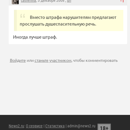
catherina
, 3 Декабря 2008 ,
url
-1
Вместо штрафа нарушителям предлагают
прослушать душеспасительную речь.
Иногда лучше штраф.
Войдите
или
станьте участником
, чтобы комментировать
News2.ru
:
О сервисе
|
Статистика
| admin@news2.ru
18+