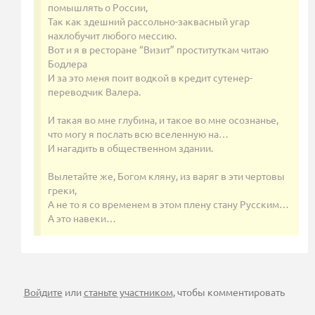
помышлять о России,
Так как здешний рассольно-заквасный угар
нахлобучит любого мессию.
Вот и я в ресторане “Визит” проституткам читаю
Бодлера
И за это меня поит водкой в кредит сутенер-
переводчик Валера.
И такая во мне глубина, и такое во мне осознанье,
что могу я послать всю вселенную на…
И нагадить в общественном здании.
Вылетайте же, Богом кляну, из варяг в эти чертовы
греки,
А не то я со временем в этом плену стану Русским…
А это навеки…
Войдите
или
станьте участником
, чтобы комментировать