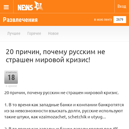
Вход
Развлечения
в мою ленту
2679
Лучшее
Горячее
Новое
20 причин, почему русским не
страшен мировой кризис!
отметили
18
в архиве
20 причин, почему русским не страшен мировой кризис.
1. В то время как западные банки и компании банкротятся
из-за невозможности взыскать долги, русские используют
такие штуки, как vzaimozachet, schetchik и utyug...
2. В то время как западные банки давали кредит под 4%,