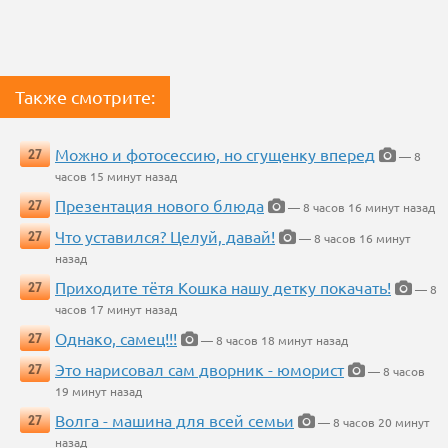
Также смотрите:
Можно и фотосессию, но сгущенку вперед
27
— 8
часов 15 минут назад
Презентация нового блюда
27
— 8 часов 16 минут назад
Что уставился? Целуй, давай!
27
— 8 часов 16 минут
назад
Приходите тётя Кошка нашу детку покачать!
27
— 8
часов 17 минут назад
Однако, самец!!!
27
— 8 часов 18 минут назад
Это нарисовал сам дворник - юморист
27
— 8 часов
19 минут назад
Волга - машина для всей семьи
27
— 8 часов 20 минут
назад