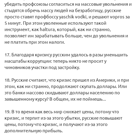
убедить профсоюзы согласиться на массовые увольнения и
стыдятся обречь массу людей на безработицу, русские
просто ставят профбоссу yaschik vodki, и решают vopros за
5 минут. При этом уволенные используют такой
инструмент, как haltura, который, как ни странно,
позволяет им зарабатывать больше, чем до увольнения и
не платить при этом налоги.
17. Благодаря кризису русским удалось в разы уменьшить
масштабы коррупции: теперь никто не просит у
чиновников участки под застройку.
18. Русские считают, что кризис пришел из Америки, и при
этом, как ни странно, продолжают скупать доллары. Или
это банки массово скидывают доллары населению по
завышенному курсу? В общем, их не поймешь...
19. В то время как весь мир снижает цены, потому что
кризис, и терпит из-за этого убытки, русские повышают
цены, потому что кризис, и получают из-за этого
дополнительную прибыль.