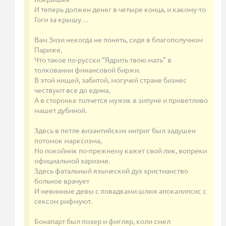
И теперь должен денег в четыре конца, и какому-то
Гоги за крышу…
Вам Зизи некогда не понять, сидя в благополучном
Париже,
Что такое по-русски “Ядрить твою мать” в
толковании финансовой биржи.
В этой нищей, забитой, могучей стране бизнес
чествуют все до едина,
А в сторонке толчется мужик в зипуне и приветливо
машет дубиной.
Здесь в петле византийских интриг был задушен
потомок марксизма,
Но покойник по-прежнему кажет свой лик, вопреки
официальной харизме.
Здесь фатальный языческий дух христианство
больное врачует
И невинные девы с повадками шлюх апокалипсис с
сексом рифмуют.
Бонапарт был позер и фигляр, коли смел