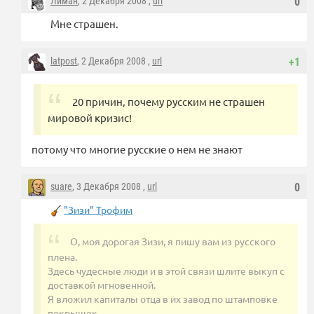
Лиман
, 2 Декабря 2008 ,
url
0
Мне страшен.
latpost
, 2 Декабря 2008 ,
url
+1
20 причин, почему русским не страшен
мировой кризис!
потому что многие русские о нем не знают
suare
, 3 Декабря 2008 ,
url
0
"Зизи" Трофим
О, моя дорогая Зизи, я пишу вам из русского
плена.
Здесь чудесные люди и в этой связи шлите выкуп с
доставкой мгновенной.
Я вложил капиталы отца в их завод по штамповке
покрышек