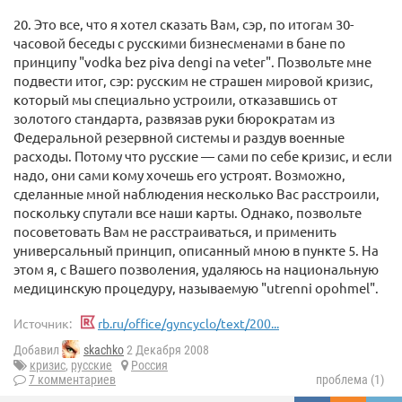
20. Это все, что я хотел сказать Вам, сэр, по итогам 30-
часовой беседы с русскими бизнесменами в бане по
принципу "vodka bez piva dengi na veter". Позвольте мне
подвести итог, сэр: русским не страшен мировой кризис,
который мы специально устроили, отказавшись от
золотого стандарта, развязав руки бюрократам из
Федеральной резервной системы и раздув военные
расходы. Потому что русские — сами по себе кризис, и если
надо, они сами кому хочешь его устроят. Возможно,
сделанные мной наблюдения несколько Вас расстроили,
поскольку спутали все наши карты. Однако, позвольте
посоветовать Вам не расстраиваться, и применить
универсальный принцип, описанный мною в пункте 5. На
этом я, с Вашего позволения, удаляюсь на национальную
медицинскую процедуру, называемую "utrenni opohmel".
Источник:
rb.ru/office/gyncyclo/text/200...
Добавил
skachko
2 Декабря 2008
кризис
,
русские
Россия
7 комментариев
проблема (1)