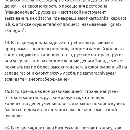
денег — с невозможностью посещения ресторана
"Макдональдс", русские имеют такой инструмент
выживания, как datcha, где выращивают kartoshka, kapusta
и luk, а также осуществляют процесс, называемый "gnat?
samogon".
14. В то время, как западные потребители развивают
программы энергосбережения, экономя каждый киловатт-
час и каждую гигакалорию тепла, русские потирают руки:
они уверены, что на сэкономленные деньги Запад сможет
покупать газ по более высоким ценам, а сэкономленный на
западе газ они смогут сжечь у себя, ne zamorachivayas?
всяким там энергосбережением.
15. В то время, как все развивающиеся страны напуганы
оттоком капитала, русские радуются, что теперь
количество денег уменьшилось, и можно спокойно купить
"майбах" и дом в элитном поселке без многомесячной
очереди.
16. В то время, как наши бизнесмены ломают голову, как