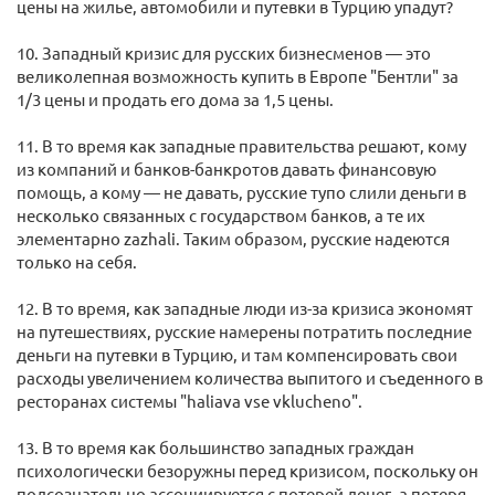
цены на жилье, автомобили и путевки в Турцию упадут?
10. Западный кризис для русских бизнесменов — это
великолепная возможность купить в Европе "Бентли" за
1/3 цены и продать его дома за 1,5 цены.
11. В то время как западные правительства решают, кому
из компаний и банков-банкротов давать финансовую
помощь, а кому — не давать, русские тупо слили деньги в
несколько связанных с государством банков, а те их
элементарно zazhali. Таким образом, русские надеются
только на себя.
12. В то время, как западные люди из-за кризиса экономят
на путешествиях, русские намерены потратить последние
деньги на путевки в Турцию, и там компенсировать свои
расходы увеличением количества выпитого и съеденного в
ресторанах системы "haliava vse vklucheno".
13. В то время как большинство западных граждан
психологически безоружны перед кризисом, поскольку он
подсознательно ассоциируется с потерей денег, а потеря