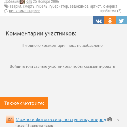
Добавил
dnk
25 Ноября 2006
авария
,
смерть
,
гибель
,
губернатор
,
евдокимов
,
артист
,
юморист
нет комментариев
проблема (2)
Комментарии участников:
Ни одного комментария пока не добавлено
Войдите
или
станьте участником
, чтобы комментировать
Также смотрите:
Можно и фотосессию, но сгущенку вперед
27
— 9
часов 43 минуты назад