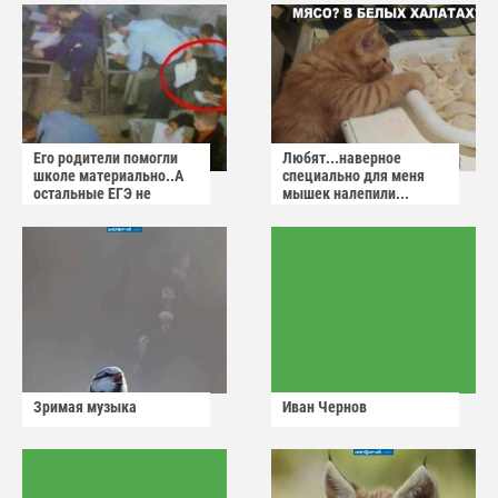
Его родители помогли
Любят...наверное
школе материально..А
специально для меня
остальные ЕГЭ не
мышек налепили...
сдадут
Зримая музыка
Иван Чернов