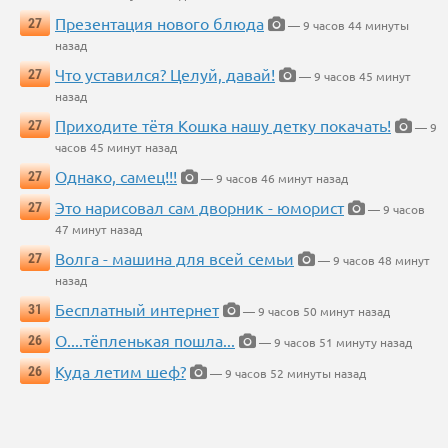
Презентация нового блюда
27
— 9 часов 44 минуты
назад
Что уставился? Целуй, давай!
27
— 9 часов 45 минут
назад
Приходите тётя Кошка нашу детку покачать!
27
— 9
часов 45 минут назад
Однако, самец!!!
27
— 9 часов 46 минут назад
Это нарисовал сам дворник - юморист
27
— 9 часов
47 минут назад
Волга - машина для всей семьи
27
— 9 часов 48 минут
назад
Бесплатный интернет
31
— 9 часов 50 минут назад
О....тёпленькая пошла...
26
— 9 часов 51 минуту назад
Куда летим шеф?
26
— 9 часов 52 минуты назад