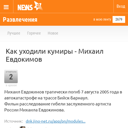
Вход
Развлечения
в мою ленту
2679
Лучшее
Горячее
Новое
Как уходили кумиры - Михаил
Евдокимов
отметили
2
в архиве
Михаил Евдокимов трагически погиб 7 августа 2005 года в
автокатастрофе на трассе Бийск-Барнаул.
Фильм расследование гибели заслуженного артиста
России Михаила Евдокимова.
Источник:
dnk.jino-net.ru/app/pn/modules...