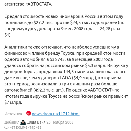
агентство «АВТОСТАТ».
Средняя стоимость новых иномарок в России в этом году
поднялась до $27,2 тыс. против $24,5 тыс. годом ранее (по
среднему курсу доллара за 9 мес. 2008 года — 24,28 р. за
$1).
Аналитики также отмечают, что наиболее успешному в
финансовом плане бренду Toyota, при средней стоимости
одного автомобиля в $36 743, за 9 месяцев 2008 года
удалось собрать на российском рынке $5,3 млрд. Выручка у
дилеров Toyota, продавших 144,5 тысячи машин оказалась
даже выше, чем у дилеров LADA ($4,9 млрд.), которые за
этот период реализовали в три с лишним раза больше
автомобилей (492,3 тыс. шт.). По оценке «АВТОСТАТ» по
итогам года выручка Toyota на российском рынке превысит
$7 млрд.
Источник:
news.drom.ru/11712.html
Добавил
Дядя Ваня
26 Ноября 2008
нет комментариев