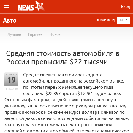
Вход
Авто
в мою ленту
3157
Лучшее
Горячее
Новое
Средняя стоимость автомобиля в
России превысила $22 тысячи
Средневзвешенная стоимость одного
отметили
19
автомобиля, проданного на российском рынке,
по итогам первых 9 месяцев текущего года
в архиве
составила $22 357 против $19 264 годом ранее.
Основным фактором, воздействующими на ценовую
динамику, являлось изменение структуры рынка в пользу
продаж иномарок и снижение курса доллара с января по
август. Однако, в связи с последними событиями на рынке,
к концу года можно ожидать некоторого снижения
средней стоимости автомобилей, отмечает аналитическое