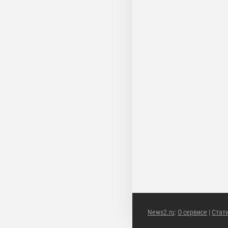
News2.ru
:
О сервисе
|
Стат