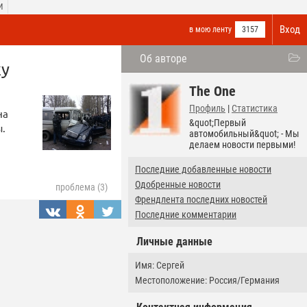
И
Вход
в мою ленту
3157
Об авторе
ку
The One
Профиль
|
Статистика
на
&quot;Первый
ы.
автомобильный&quot; - Мы
делаем новости первыми!
Последние добавленные новости
Одобренные новости
проблема (3)
Френдлента последних новостей
Последние комментарии
Личные данные
Имя: Сергей
Местоположение: Россия/Германия