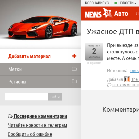
КОРОНАВИРУС
НОВОСТИ
Авто
Л
Ужасное ДТП в
При выезде из
отметили
2
столкнулось с
Добавить материал
месте. А семь
человека
в архиве
Метки
Источник:
onea
Добавил
The
Регионы
нет коммента
Комментари
Последние комментарии
Читайте новости в телеграм
Сообщить об ошибке