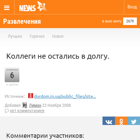
Вход
Развлечения
в мою ленту
2679
Лучшее
Горячее
Новое
Коллеги не остались в долгу.
отметили
6
в архиве
Источник:
durdom.in.ua/public_files/site...
Добавил
Лиман
23 Ноября 2008
нет комментариев
Комментарии участников: