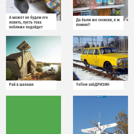
А может не будем его
Да были же сосиски, я ж
ловить, пусть тока
помню!!
поближе подойдет
Рай в шалаше
Yellow subДРИЗИН