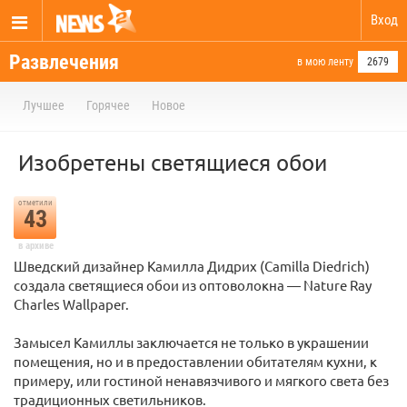
Вход
Развлечения
в мою ленту
2679
Лучшее
Горячее
Новое
Изобретены светящиеся обои
отметили
43
в архиве
Шведский дизайнер Камилла Дидрих (Camilla Diedrich)
создала светящиеся обои из оптоволокна — Nature Ray
Charles Wallpaper.
Замысел Камиллы заключается не только в украшении
помещения, но и в предоставлении обитателям кухни, к
примеру, или гостиной ненавязчивого и мягкого света без
традиционных светильников.