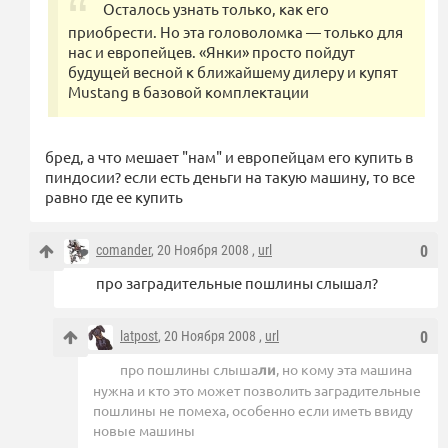
Осталось узнать только, как его
приобрести. Но эта головоломка — только для
нас и европейцев. «Янки» просто пойдут
будущей весной к ближайшему дилеру и купят
Mustang в базовой комплектации
бред, а что мешает "нам" и европейцам его купить в
пиндосии? если есть деньги на такую машину, то все
равно где ее купить
comander
, 20 Ноября 2008 ,
url
0
про заградительные пошлины слышал?
latpost
, 20 Ноября 2008 ,
url
0
про пошлины слыша
ли
, но кому эта машина
нужна и кто это может позволить заградительные
пошлины не помеха, особенно если иметь ввиду
новые машины