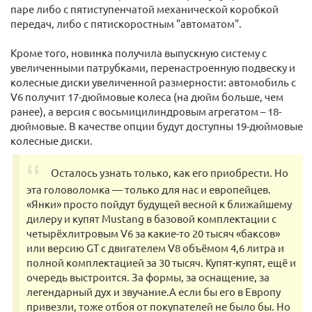
паре либо с пятиступенчатой механической коробкой
передач, либо с пятискоростным "автоматом".
Кроме того, новинка получила выпускную систему с
увеличенными патрубками, перенастроенную подвеску и
колесные диски увеличенной размерности: автомобиль с
V6 получит 17-дюймовые колеса (на дюйм больше, чем
ранее), а версия с восьмицилиндровым агрегатом – 18-
дюймовые. В качестве опции будут доступны 19-дюймовые
колесные диски.
Осталось узнать только, как его приобрести. Но
эта головоломка — только для нас и европейцев.
«Янки» просто пойдут будущей весной к ближайшему
дилеру и купят Mustang в базовой комплектации с
четырёхлитровым V6 за какие-то 20 тысяч «баксов»
или версию GT с двигателем V8 объёмом 4,6 литра и
полной комплектацией за 30 тысяч. Купят-купят, ещё и
очередь выстроится. За формы, за оснащение, за
легендарный дух и звучание.А если бы его в Европу
привезли, тоже отбоя от покупателей не было бы. Но