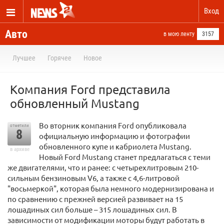
Вход
Авто
в мою ленту
3157
Лучшее
Горячее
Новое
Компания Ford представила
обновленный Mustang
Во вторник компания Ford опубликовала
отметили
8
официальную информацию и фотографии
обновленного купе и кабриолета Mustang.
в архиве
Новый Ford Mustang станет предлагаться с теми
же двигателями, что и ранее: с четырехлитровым 210-
сильным бензиновым V6, а также с 4,6-литровой
"восьмеркой", которая была немного модернизирована и
по сравнению с прежней версией развивает на 15
лошадиных сил больше – 315 лошадиных сил. В
зависимости от модификации моторы будут работать в