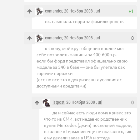
comander
, 20 Ноября 2008 ,
url
+1
ок. слышали. сорри за фамильярность
comander
, 20 Ноября 2008 ,
url
0
к слову, мой круг общения вполне мог
себе позволить машины за 400-600 т.р.
если бы форд представил официально свою
модель за 540 в базе — она бы улетела как
горячие пирожки
(есс-но все это в докризисных условиях с
доступными кредитами)
latpost
, 20 Ноября 2008 ,
url
0
да и сейчас есть люди кому кризис это
что-то из СМИ, вот недавно родственник
купил Mercedes (джип) последней модели,
в салоне в Германии еще не оказалось, так
ему делали заказ в USA и оттуда