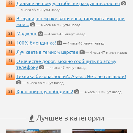
Дальше не поеду, чтобы не разрушать счастья
22
— 4 часа 43 минуты назад
В глуши, во мраке заточенья, тянулись тихо дни
22
мои...
— 4 часа 44 минуты назад
Маджонг
21
— 4 часа 45 минут назад
100% блондинка!
21
— 4 часа 46 минут назад
Луч света в темном царстве
21
— 4 часа 47 минут назад
О качестве дорог, можно сообщить по этому
21
телефону
— 4 часа 47 минут назад
Техника безопасности?.. А-а-а... Нет, не слышали!
21
— 4 часа 48 минут назад
Хрен природу победишь!
21
— 4 часа 50 минут назад
Лучшее в категории