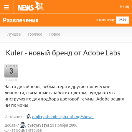
Вход
Развлечения
в мою ленту
2679
Лучшее
Горячее
Новое
Kuler - новый бренд от Adobe Labs
отметили
3
в архиве
Часто дизайнеры, вебмастера и другие творческие
личности, связанные в работе с цветом, нуждаются в
инструменте для подбора цветовой гаммы. Adobe решил
им помочь!
Источник:
dmitry.shamin.spb.ru/blog/show...
Добавил
dyadyaVasya
23 Ноября 2006
нет комментариев