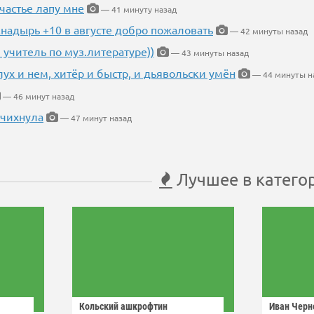
частье лапу мне
— 41 минуту назад
Анадырь +10 в августе добро пожаловать
— 42 минуты назад
 учитель по муз.литературе))
— 43 минуты назад
глух и нем, хитёр и быстр, и дьявольски умён
— 44 минуты н
— 46 минут назад
 чихнула
— 47 минут назад
Лучшее в катего
Кольский ашкрофтин
Иван Черн