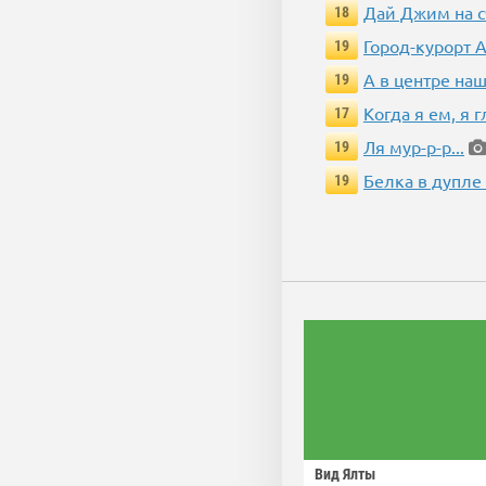
Дай Джим на с
18
Город-курорт 
19
А в центре наш
19
Когда я ем, я 
17
Ля мур-р-р...
19
Белка в дупле
19
Вид Ялты