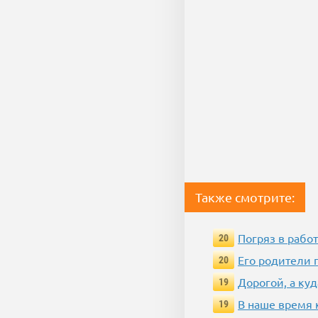
Также смотрите:
Погряз в работ
20
Его родители 
20
Дорогой, а куд
19
В наше время 
19