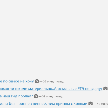
е по самое не хочу
— 37 минут назад
помогли школе материально..А остальные ЕГЭ не сдадут
а наш гид пропал?
— 39 минут назад
кони без принцев ценнее, чем принцы с конями
— 40 мину