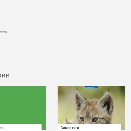
азад
рии
ов
Симпатяги