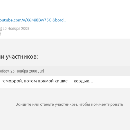
outube.com/v/X6Mi0Bw75GI&bord...
it
20 Ноября 2008
й
и участников:
mofeev
, 25 Ноября 2008 ,
url
а геморрой, потом прямой кишке — кердык…
Войдите
или
станьте участником
, чтобы комментировать