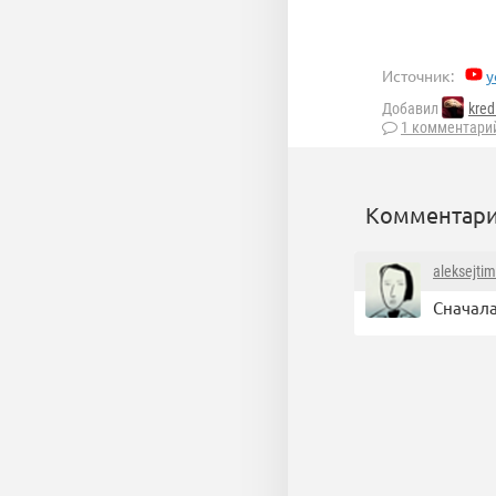
Источник:
y
Добавил
kred
1 комментари
Комментари
aleksejti
Сначал