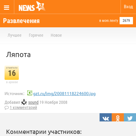
Вход
Развлечения
в мою ленту
2679
Лучшее
Горячее
Новое
Ляпота
отметили
16
в архиве
Источник:
gzt.ru/img/20081118224600.jpg
Добавил
sound
19 Ноября 2008
1 комментарий
Комментарии участников: