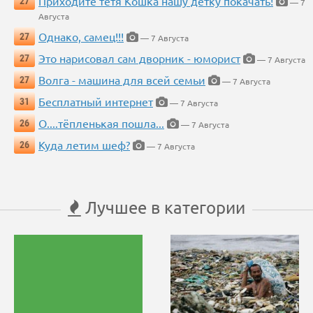
Приходите тётя Кошка нашу детку покачать!
27
— 7
Августа
Однако, самец!!!
27
— 7 Августа
Это нарисовал сам дворник - юморист
27
— 7 Августа
Волга - машина для всей семьи
27
— 7 Августа
Бесплатный интернет
31
— 7 Августа
О....тёпленькая пошла...
26
— 7 Августа
Куда летим шеф?
26
— 7 Августа
Лучшее в категории