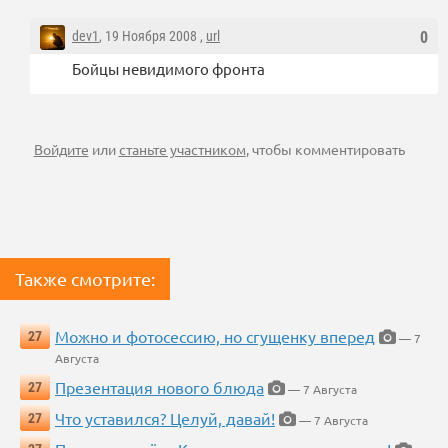
dev1
, 19 Ноября 2008 ,
url
0
Бойцы невидимого фронта
Войдите
или
станьте участником
, чтобы комментировать
Также смотрите:
Можно и фотосессию, но сгущенку вперед
27
— 7
Августа
Презентация нового блюда
27
— 7 Августа
Что уставился? Целуй, давай!
27
— 7 Августа