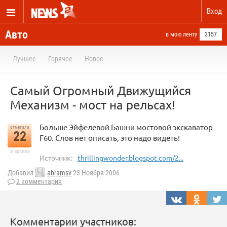
Вход
Авто
в мою ленту
3157
Лучшее
Горячее
Новое
Самый Огромный Движущийся
Механизм - мост на рельсах!
Больше Эйфелевой Башни мостовой экскаватор
отметили
22
F60. Слов нет описать, это надо видеть!
в архиве
Источник:
thrillingwonder.blogspot.com/2...
Добавил
abramsv
23 Ноября 2006
2 комментария
Комментарии участников: