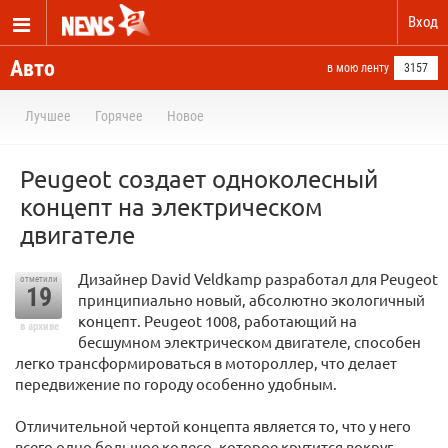
Вход
Авто
в мою ленту
3157
Лучшее
Горячее
Новое
Peugeot создает одноколесный
концепт на электрическом
двигателе
Дизайнер David Veldkamp разработал для Peugeot
отметили
19
принципиально новый, абсолютно экологичный
концепт. Peugeot 1008, работающий на
в архиве
бесшумном электрическом двигателе, способен
легко трансформироваться в мотороллер, что делает
передвижение по городу особенно удобным.
Отличительной чертой концепта является то, что у него
всего одно большое колесо, которое крутится вокруг