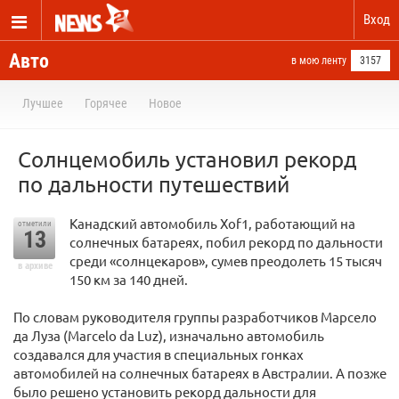
Вход
Авто
в мою ленту
3157
Лучшее
Горячее
Новое
Солнцемобиль установил рекорд
по дальности путешествий
Канадский автомобиль Xof1, работающий на
отметили
13
солнечных батареях, побил рекорд по дальности
среди «солнцекаров», сумев преодолеть 15 тысяч
в архиве
150 км за 140 дней.
По словам руководителя группы разработчиков Марсело
да Луза (Marcelo da Luz), изначально автомобиль
создавался для участия в специальных гонках
автомобилей на солнечных батареях в Австралии. А позже
было решено установить рекорд дальности для