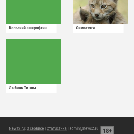
Кольский ашкрофтин
Симпатяги
Любовь Титова
News2.ru
:
О сервисе
|
Статистика
| admin@news2.ru
18+