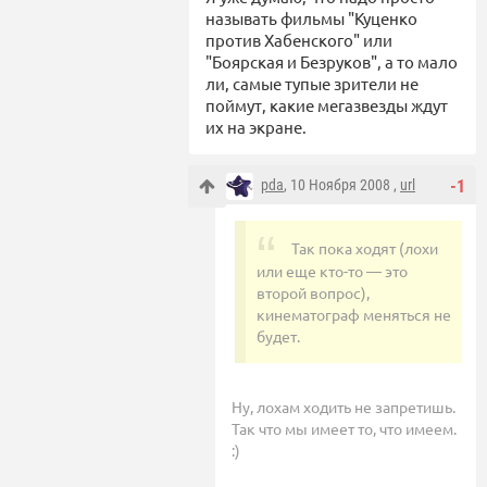
называть фильмы "Куценко
против Хабенского" или
"Боярская и Безруков", а то мало
ли, самые тупые зрители не
поймут, какие мегазвезды ждут
их на экране.
pda
, 10 Ноября 2008 ,
url
-1
Так пока ходят (лохи
или еще кто-то — это
второй вопрос),
кинематограф меняться не
будет.
Ну, лохам ходить не запретишь.
Так что мы имеет то, что имеем.
:)