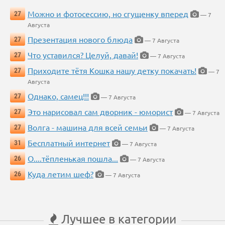
Можно и фотосессию, но сгущенку вперед
27
— 7
Августа
Презентация нового блюда
27
— 7 Августа
Что уставился? Целуй, давай!
27
— 7 Августа
Приходите тётя Кошка нашу детку покачать!
27
— 7
Августа
Однако, самец!!!
27
— 7 Августа
Это нарисовал сам дворник - юморист
27
— 7 Августа
Волга - машина для всей семьи
27
— 7 Августа
Бесплатный интернет
31
— 7 Августа
О....тёпленькая пошла...
26
— 7 Августа
Куда летим шеф?
26
— 7 Августа
Лучшее в категории