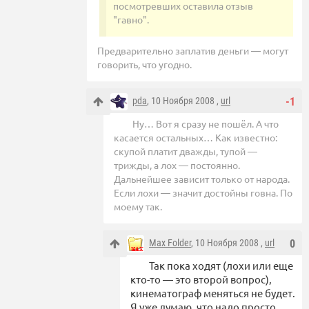
посмотревших оставила отзыв
"гавно".
Предварительно заплатив деньги — могут
говорить, что угодно.
pda
, 10 Ноября 2008 ,
url
-1
Ну… Вот я сразу не пошёл. А что
касается остальных… Как известно:
скупой платит дважды, тупой —
трижды, а лох — постоянно.
Дальнейшее зависит только от народа.
Если лохи — значит достойны говна. По
моему так.
Max Folder
, 10 Ноября 2008 ,
url
0
Так пока ходят (лохи или еще
кто-то — это второй вопрос),
кинематограф меняться не будет.
Я уже думаю, что надо просто