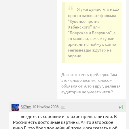
Я уже думаю, что надо
просто называть фильмы
"Куценко против
Хабенского" или
"Боярская и Безруков", а
то мало ли, самые тупые
зрители не поймут, какие
мегазвезды ждут их на
экране.
Для этого есть трейлеры. Там
это человеческим голосом
объявляют. А то вдруг, целевая
аудитория не умеет читать?
SKYnv
, 10 Ноября 2008 ,
url
+1
везде есть хорошие и плохие представители. В
России есть достойные картины. А что авторское
кино Г. это бред полнейший тоже могу сказать и об