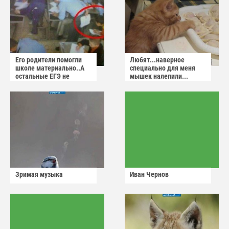
Его родители помогли
Любят...наверное
школе материально..А
специально для меня
остальные ЕГЭ не
мышек налепили...
сдадут
Зримая музыка
Иван Чернов