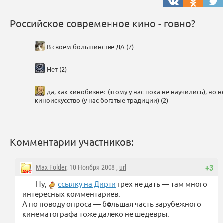
Российское современное кино - говно?
В своем большинстве ДА (7)
Нет (2)
да, как кинобизнес (этому у нас пока не научились), но н
киноискусство (у нас богатые традиции) (2)
Комментарии участников:
Max Folder
, 10 Ноября 2008 ,
url
+3
Ну,
ссылку на Дирти
грех не дать — там много
интересных комментариев.
А по поводу опроса — б
о
льшая часть зарубежного
кинематографа тоже далеко не шедевры.