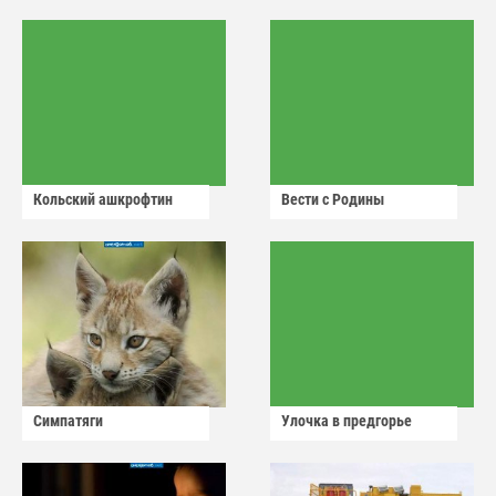
Кольский ашкрофтин
Вести с Родины
Симпатяги
Улочка в предгорье