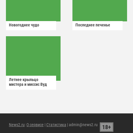
Новогоднее чудо
Последнее печенье
Летнее крыльцо
мистера и миссис Вуд
News2.ru
:
О сервисе
|
Статистика
| admin@news2.ru
18+