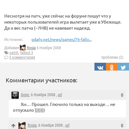
Несмотря на патч, уже сейчас на форуме пишут что у
некоторых пользователей игра вылетает уже в Убежище.
Да и вес патча (~7MB) не навевает надежд.
Источник:
gdaily.net/news/games/76-fallo...
Добавил
frosia
6 Ноября 2008
patch
,
fallout 3
3 комментария
проблема (2)
Комментарии участников:
Gone
, 6 Ноября 2008 ,
url
0
Хм… Прошел. Глючило только на выходе… не
отпускало )))))))
frosia
, 6 Ноября 2008 ,
url
0