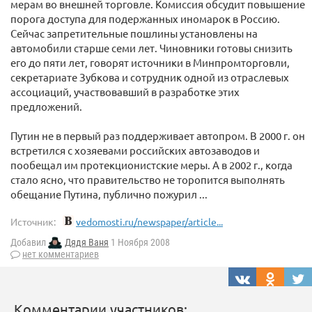
мерам во внешней торговле. Комиссия обсудит повышение
порога доступа для подержанных иномарок в Россию.
Сейчас запретительные пошлины установлены на
автомобили старше семи лет. Чиновники готовы снизить
его до пяти лет, говорят источники в Минпромторговли,
секретариате Зубкова и сотрудник одной из отраслевых
ассоциаций, участвовавший в разработке этих
предложений.
Путин не в первый раз поддерживает автопром. В 2000 г. он
встретился с хозяевами российских автозаводов и
пообещал им протекционистские меры. А в 2002 г., когда
стало ясно, что правительство не торопится выполнять
обещание Путина, публично пожурил ...
Источник:
vedomosti.ru/newspaper/article...
Добавил
Дядя Ваня
1 Ноября 2008
нет комментариев
Комментарии участников: