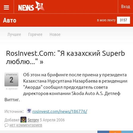
Вход
Авто
в мою ленту
3157
Лучшее
Горячее
Новое
RosInvest.Com: "Я казахский Superb
люблю..." »
Об этом на брифинге после приема у президента
отметили
2
Казахстана Нурсултана Назарбаева в резиденции
"Акорда" сообщил председатель совета
в архиве
директоров компании Skoda Auto A.S. Детлеф
Виттиг.
Источник:
rosinvest.com/news/186776/
Добавил
Sergey
5 Апреля 2006
нет комментариев