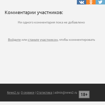
Комментарии участников:
Ни одного комментария пока не добавлено
Войдите
или
станьте участником
, чтобы комментировать
News2.ru
:
О сервисе
|
Статистика
| admin@news2.ru
18+