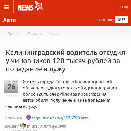
Вход
Авто
в мою ленту
3157
Лучшее
Горячее
Новое
Калининградский водитель отсудил
у чиновников 120 тысяч рублей за
попадание в лужу
Житель города Светлого Калининградской
отметили
26
области отсудил у городской администрации
более 120 тысяч рублей за повреждения
в архиве
автомобиля, полученные из-за попадания
машины в лужу.
Источник:
regnum.ru/news/1076790.html
Добавил
misch
30 Октября 2008