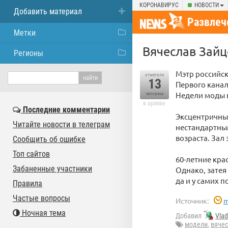
КОРОНАВИРУС
НОВОСТИ
Добавить материал
Развлеч
Метки
Вячеслав Зайц
Регионы
Мэтр российск
отметили
13
Первого канал
Недели моды 
человека
в архиве
Последние комментарии
Эксцентричный
Читайте новости в телеграм
нестандартны
возраста. Зал 
Сообщить об ошибке
Топ сайтов
60-летние кра
Забаненные участники
Однако, затея
да и у самих 
Правила
Частые вопросы
Источник:
m
Ночная тема
Добавил
Vla
модели
,
вячес