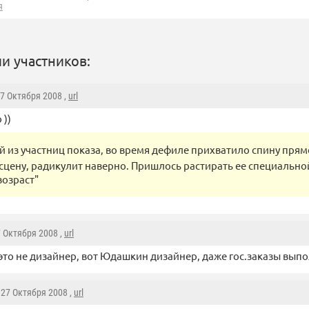
я
и участников:
27 Октября 2008 ,
url
 ))
й из участниц показа, во время дефиле прихватило спину прям
сцену, радикулит наверно. Пришлось растирать ее специально
возраст"
7 Октября 2008 ,
url
это не дизайнер, вот Юдашкин дизайнер, даже гос.заказы вып
, 27 Октября 2008 ,
url