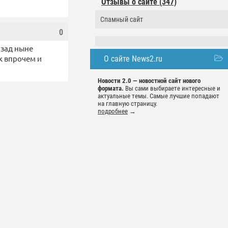
Отзывы о сайте (347)
Спамный сайт
0
азад ныне
к впрочем и
О сайте News2.ru
Новости 2.0 — новостной сайт нового
формата.
Вы сами выбираете интересные и
актуальные темы. Самые лучшие попадают
на главную страницу.
подробнее
→