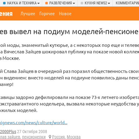
НАУКА И ТЕХНИКА
РАЗВЛЕЧЕНИЯ
КУХНЯ NEWS2
КОММЕНТАРИ
ения
Лучшее
Горячее
Новое
ев вывел на подиум моделей-пенсион
ой моды, знаменитый кутюрье, а с некоторых пор еще и теле
а Вячеслав Зайцев шокировал публику на показе новой колле
в Москве.
 Слава Зайцев в очередной раз поразил общественность сво
м видением: вместо моделей на подиуме появились дамы пен
замер!
савицы задорно дефилировали на показе 73-х летнего изобрет
 экстравагантного модельера, вызвала некоторые неудобства у
пожилых моделей.
ignews.com/news/culture/world...
d2000Plus
27 Октября 2008
лав зайцев
,
пенсионерки
Россия
,
Москва