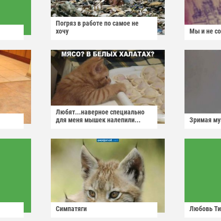
Погряз в работе по самое не
хочу
Мы и не с
Любят...наверное специально
для меня мышек налепили...
Зримая м
Симпатяги
Любовь Ти