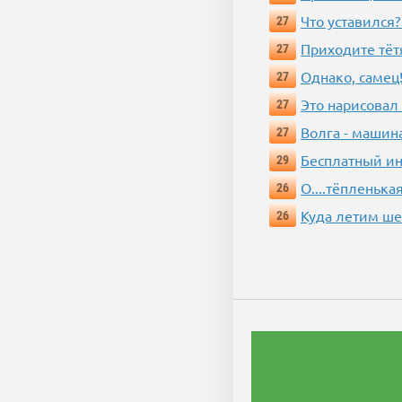
Что уставился?
27
Приходите тёт
27
Однако, самец!
27
Это нарисовал
27
Волга - машин
27
Бесплатный ин
29
О....тёпленькая
26
Куда летим ш
26