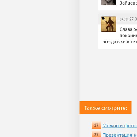
Зайцев 
axes
, 27 
Слава р
покойны
всегда в хвосте
Также смотрите:
Можно и фотос
27
Презентация 
27