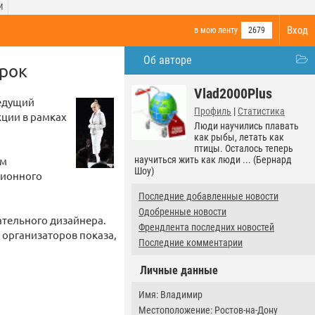
И
Вход
в мою ленту
2679
Об авторе
ерок
Vlad2000Plus
ведущий
Профиль
|
Статистика
кции в рамках
Люди научились плавать
как рыбы, летать как
птицы. Осталось теперь
им
научиться жить как люди ... (Бернард
Шоу)
сионного
Последние добавленные новости
Одобренные новости
ательного дизайнера.
Френдлента последних новостей
 организаторов показа,
Последние комментарии
Личные данные
Имя: Владимир
Местоположение: Ростов-на-Дону