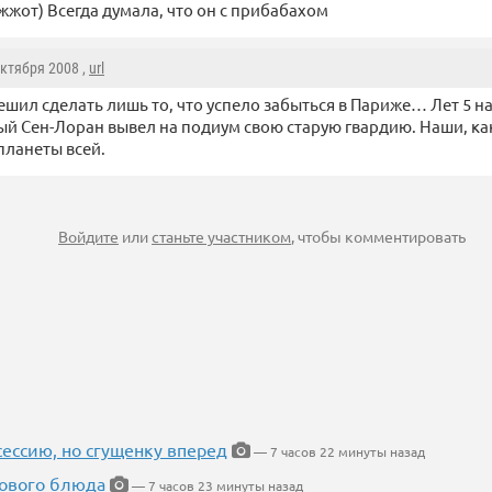
жжот) Всегда думала, что он с прибабахом
Октября 2008 ,
url
ешил сделать лишь то, что успело забыться в Париже… Лет 5 н
й Сен-Лоран вывел на подиум свою старую гвардию. Наши, ка
 планеты всей.
Войдите
или
станьте участником
, чтобы комментировать
ессию, но сгущенку вперед
— 7 часов 22 минуты назад
нового блюда
— 7 часов 23 минуты назад