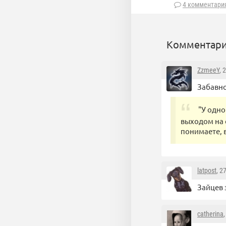
4 комментари
Комментари
ZzmeeY
, 
Забавно
"У одно
выходом на 
понимаете, 
latpost
, 2
Зайцев 
catherina