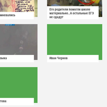
Его родители помогли школе
материально..А остальные ЕГЭ
омневались
не сдадут
узыка
Иван Чернов
това