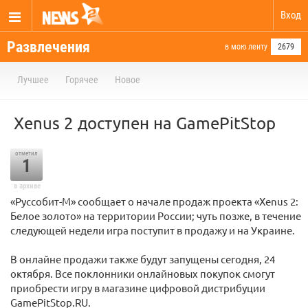
Вход
Развлечения
в мою ленту
2679
Лучшее
Горячее
Новое
Xenus 2 доступен на GamePitStop
отметил
1
в архиве
«Руссобит-М» сообщает о начале продаж проекта «Xenus 2:
Белое золото» на территории России; чуть позже, в течение
следующей недели игра поступит в продажу и на Украине.
В онлайне продажи также будут запущены сегодня, 24
октября. Все поклонники онлайновых покупок смогут
приобрести игру в магазине цифровой дистрибуции
GamePitStop.RU.