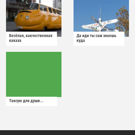
Весёлая, какчественная
Да иди ты сам знаешь
какаха
куда
Таксую для души...