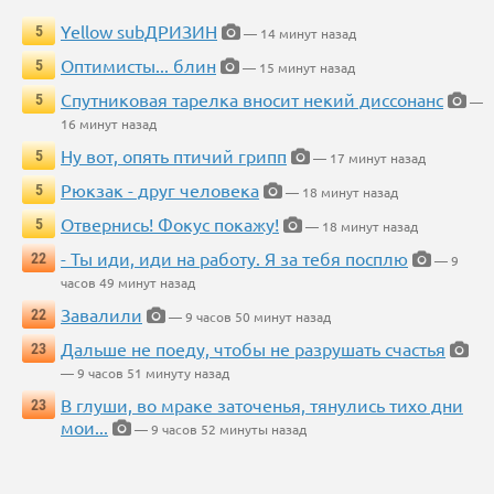
Yellow subДРИЗИН
5
— 14 минут назад
Оптимисты... блин
5
— 15 минут назад
Спутниковая тарелка вносит некий диссонанс
5
—
16 минут назад
Ну вот, опять птичий грипп
5
— 17 минут назад
Рюкзак - друг человека
5
— 18 минут назад
Отвернись! Фокус покажу!
5
— 18 минут назад
- Ты иди, иди на работу. Я за тебя посплю
22
— 9
часов 49 минут назад
Завалили
22
— 9 часов 50 минут назад
Дальше не поеду, чтобы не разрушать счастья
23
— 9 часов 51 минуту назад
В глуши, во мраке заточенья, тянулись тихо дни
23
мои...
— 9 часов 52 минуты назад