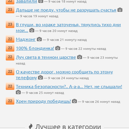
Завалили
22
— 9 часов 18 минут назад
Дальше не поеду, чтобы не разрушать счастья
23
— 9 часов 19 минут назад
В глуши, во мраке заточенья, тянулись тихо дни
23
мои...
— 9 часов 20 минут назад
Маджонг
22
— 9 часов 21 минуту назад
100% блондинка!
22
— 9 часов 22 минуты назад
Луч света в темном царстве
22
— 9 часов 23 минуты
назад
О качестве дорог, можно сообщить по этому
22
телефону
— 9 часов 24 минуты назад
Техника безопасности?.. А-а-а... Нет, не слышали!
22
— 9 часов 25 минут назад
Хрен природу победишь!
22
— 9 часов 26 минут назад
Лучшее в категории