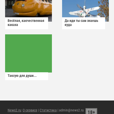
Весёлая, какчественная
Да иди ты сам знаешь
какаха
куда
Таксую для души...
News2.ru
:
О сервисе
|
Статистика
| admin@news2.ru
18+