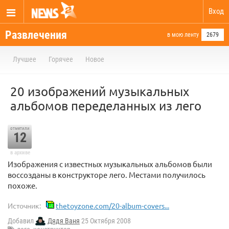
Вход
Развлечения
в мою ленту
2679
Лучшее
Горячее
Новое
20 изображений музыкальных
альбомов переделанных из лего
отметили
12
в архиве
Изображения с известных музыкальных альбомов были
воссозданы в конструкторе лего. Местами получилось
похоже.
Источник:
thetoyzone.com/20-album-covers...
Добавил
Дядя Ваня
25 Октября 2008