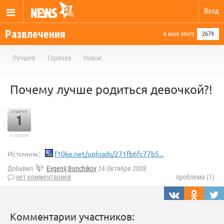
Вход
Развлечения
в мою ленту
2679
Лучшее
Горячее
Новое
Почему лучше родиться девочкой?!
отметил
1
в архиве
Источник:
f10ke.net/uploads/271fb6fc77b5...
Добавил
Evgenij Bunchikov
24 Октября 2008
нет комментариев
проблема (1)
Комментарии участников: