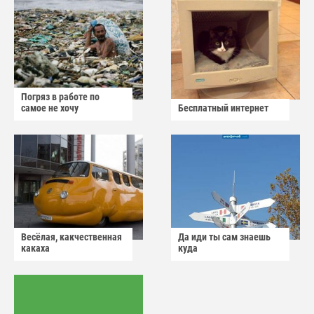
Погряз в работе по
самое не хочу
Бесплатный интернет
Весёлая, какчественная
Да иди ты сам знаешь
какаха
куда