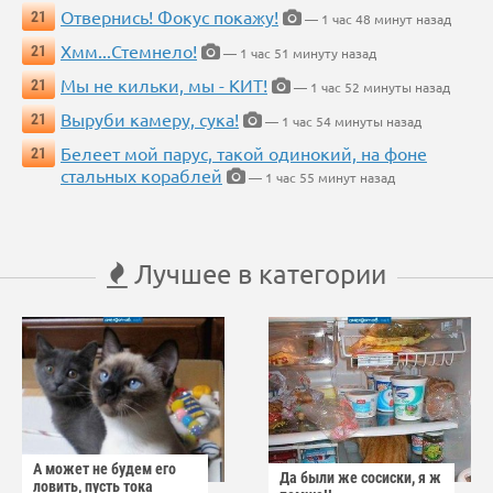
Отвернись! Фокус покажу!
21
— 1 час 48 минут назад
Хмм...Стемнело!
21
— 1 час 51 минуту назад
Мы не кильки, мы - КИТ!
21
— 1 час 52 минуты назад
Выруби камеру, сука!
21
— 1 час 54 минуты назад
Белеет мой парус, такой одинокий, на фоне
21
стальных кораблей
— 1 час 55 минут назад
Лучшее в категории
А может не будем его
Да были же сосиски, я ж
ловить, пусть тока