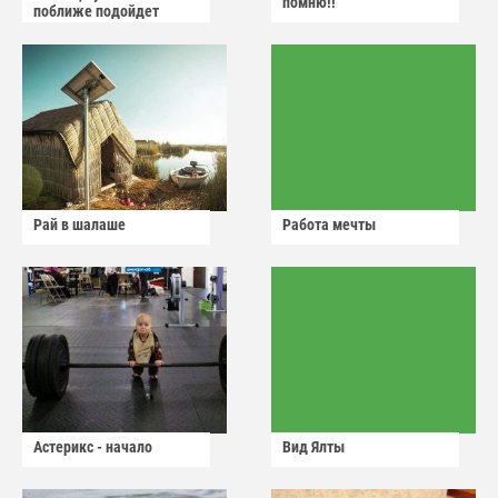
помню!!
поближе подойдет
Рай в шалаше
Работа мечты
Астерикс - начало
Вид Ялты