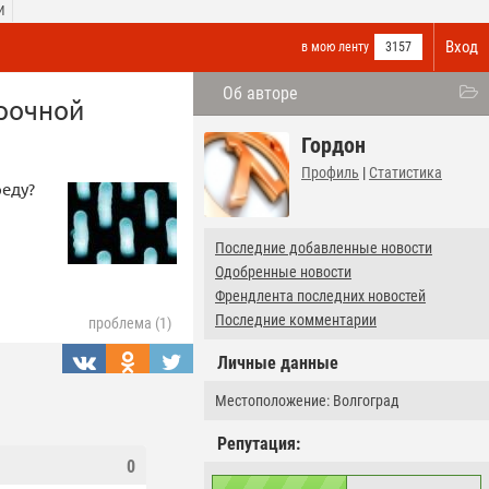
И
Вход
в мою ленту
3157
Об авторе
рочной
Гордон
Профиль
|
Статистика
реду?
Последние добавленные новости
Одобренные новости
Френдлента последних новостей
Последние комментарии
проблема (1)
Личные данные
Местоположение: Волгоград
Репутация:
0