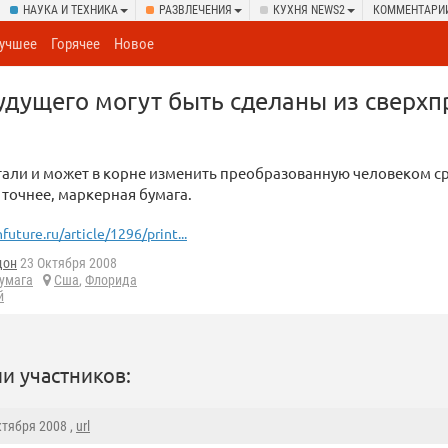
НАУКА И ТЕХНИКА
РАЗВЛЕЧЕНИЯ
КУХНЯ NEWS2
КОММЕНТАРИ
учшее
Горячее
Новое
дущего могут быть сделаны из сверхп
тали и может в корне изменить преобразованную человеком с
и точнее, маркерная бумага.
nfuture.ru/article/1296/print...
дон
23 Октября 2008
умага
Сша
,
Флорида
й
и участников:
ктября 2008 ,
url