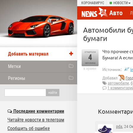
КОРОНАВИРУС
НОВОСТИ
Авто
Л
Автомобили бу
бумаги
Что прочнее с
отметили
Добавить материал
4
Бумага! А есл
человека
Метки
в архиве
Источник:
i
Регионы
Добавил
Гор
автомобили
,
б
1 комментари
Комментари
Последние комментарии
Читайте новости в телеграм
pda
, 24 О
Сообщить об ошибке