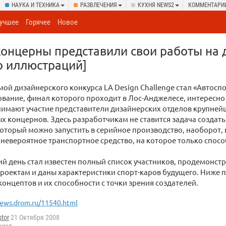
НАУКА И ТЕХНИКА
РАЗВЛЕЧЕНИЯ
КУХНЯ NEWS2
КОММЕНТАРИ
учшее
Горячее
Новое
онцерны представили свои работы на 
о иллюстраций]
емой дизайнерского конкурса LA Design Challenge стал «Автоспо
ование, финал которого проходит в Лос-Анджелесе, интересно
нимают участие представители дизайнерских отделов крупней
 концернов. Здесь разработчикам не ставится задача создать
оторый можно запустить в серийное производство, наоборот,
 невероятное транспортное средство, на которое только спос
ий день стал известен полный список участников, продемонс
роектам и даны характеристики спорт-каров будущего. Ниже
онцептов и их способности с точки зрения создателей.
ews.drom.ru/11540.html
tor
21 Октября 2008