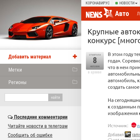
КОРОНАВИРУС
НОВОСТИ
Авто
Л
Крупные авток
конкурс [мног
В этом году т
отметили
Добавить материал
8
года». Соревн
что в нем при
человек
Метки
в архиве
автомобильных
автомобиль, к
Регионы
создать самое
На сегодняшн
к созданным п
изображения к
Последние комментарии
Источник:
n
Читайте новости в телеграм
Сообщить об ошибке
Добавил
rams