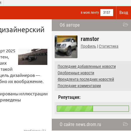
И
Вход
в мою ленту
3157
Об авторе
дизайнерский
ramstor
Профиль
|
Статистика
рт 2025
 тем,
ших
Последние добавленные новости
 такой
Одобренные новости
 цель дизайнеров —
Френдлента последних новостей
обно их воображение.
Последние комментарии
трированы иллюстрации
Репутация:
 приведены
О сайте news.drom.ru