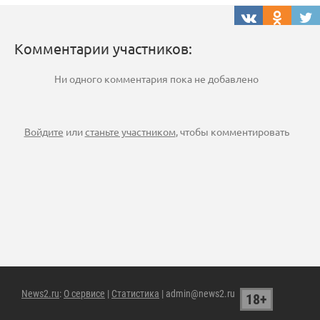
Комментарии участников:
Ни одного комментария пока не добавлено
Войдите
или
станьте участником
, чтобы комментировать
News2.ru
:
О сервисе
|
Статистика
| admin@news2.ru
18+