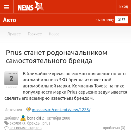
Вход
Авто
в мою ленту
3157
Лучшее
Горячее
Новое
Prius станет родоначальником
самостоятельного бренда
В ближайшее время возможно появление нового
отметили
2
автомобильного ЭКО-бренда из известной
автомобильной марки. Компания Toyota на пике
в архиве
популярности марки Prius cерьезно задумывается
сделать его всемирно известным брендом.
Источник:
moscars.ru/content/view/1225/
Добавил
bonaloki
21 Октября 2008
экология
,
бренды
,
prius
нет комментариев
проблема (3)