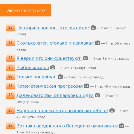
Также смотрите:
Повторяю вопрос - что вы пили?
23
— 1 час 35 минут
назад
Сколько смог, столько и наплакал
23
— 1 час 36 минут
назад
Я верил что они существуют!
23
— 1 час 36 минут назад
Рыбонька моя
23
— 1 час 37 минут назад
Только попробуй!
23
— 1 час 39 минут назад
Котометрическая прогрессия
23
— 1 час 40 минут назад
Далековато там от парковки идти
23
— 1 час 41
минуту назад
Наделал в тапки кто, спрашиваю тебя я?
23
— 1 час
42 минуты назад
Вот так наводнения в Венеции и начинаются
23
—
1 час 43 минуты назад