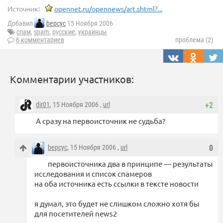
Источник:
opennet.ru/opennews/art.shtml?...
Добавил
bepcyc
15 Ноября 2006
спам
,
spam
,
русские
,
украинцы
6 комментариев
проблема (2)
Комментарии участников:
dir01
, 15 Ноября 2006 ,
url
+2
А сразу на первоисточник не судьба?
bepcyc
, 15 Ноября 2006 ,
url
0
первоисточника два в принципе — результаты
исследования и список спамеров
на оба источника есть ссылки в тексте новости
я думал, это будет не слишком сложно хотя бы
для посетителей news2