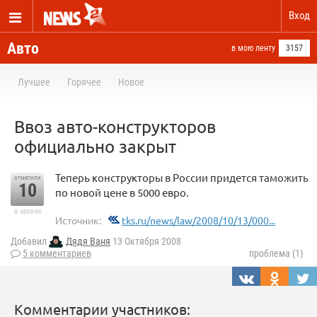
Вход
Авто
в мою ленту
3157
Лучшее
Горячее
Новое
Ввоз авто-конструкторов
официально закрыт
Теперь конструкторы в России придется таможить
отметили
10
по новой цене в 5000 евро.
в архиве
Источник:
tks.ru/news/law/2008/10/13/000...
Добавил
Дядя Ваня
13 Октября 2008
5 комментариев
проблема (1)
Комментарии участников: