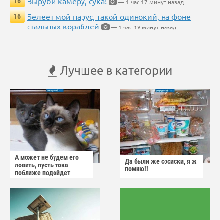
Выруби камеру, сука!
16
— 1 час 17 минут назад
Белеет мой парус, такой одинокий, на фоне
16
стальных кораблей
— 1 час 19 минут назад
Лучшее в категории
А может не будем его
Да были же сосиски, я ж
ловить, пусть тока
помню!!
поближе подойдет