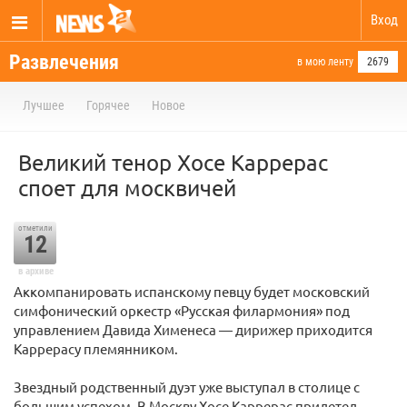
Вход
Развлечения
в мою ленту
2679
Лучшее
Горячее
Новое
Великий тенор Хосе Каррерас
споет для москвичей
отметили
12
в архиве
Аккомпанировать испанскому певцу будет московский
симфонический оркестр «Русская филармония» под
управлением Давида Хименеса — дирижер приходится
Каррерасу племянником.
Звездный родственный дуэт уже выступал в столице с
большим успехом. В Москву Хосе Каррерас прилетел