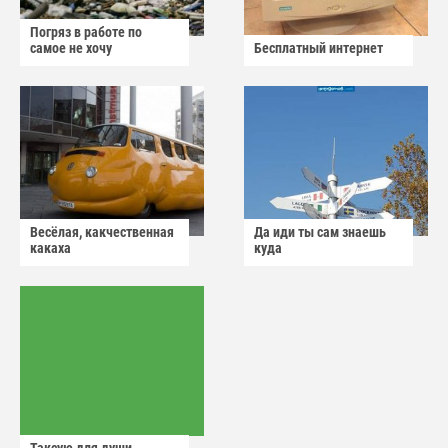
Погряз в работе по
самое не хочу
Бесплатный интернет
Весёлая, какчественная
Да иди ты сам знаешь
какаха
куда