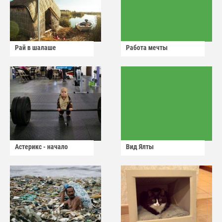
Рай в шалаше
Работа мечты
Астерикс - начало
Вид Ялты